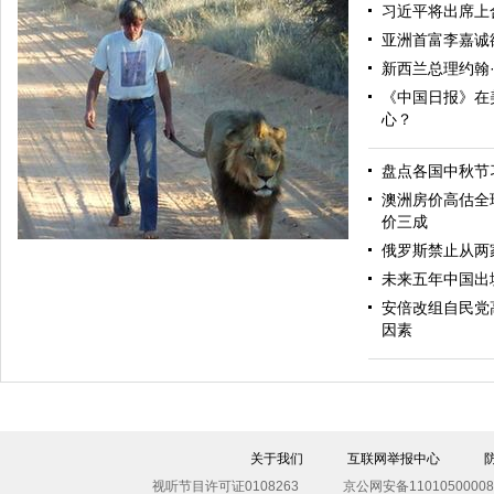
习近平将出席上
亚洲首富李嘉诚
新西兰总理约翰
《中国日报》在
心？
盘点各国中秋节
举棋不定
澳洲房价高估全
价三成
俄罗斯禁止从两
未来五年中国出
安倍改组自民党
因素
人狮情未了！近七旬长者收养雄狮义子朝夕相伴11年
关于我们
互联网举报中心
视听节目许可证0108263
京公网安备11010500008