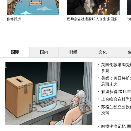
你修我拆
巴黎杂志社遭袭12人丧生 多国多
“
方谴责
国际
国内
财经
文化
英国伦敦塔陶瓷
参观
美媒：美日将扩
悬而未决
有望获得2014
上合峰会在杜尚
苏格兰独立公投
挽留
触摸疼痛记忆 图