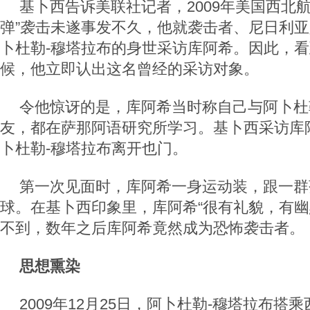
基卜西告诉美联社记者，2009年美国西北
弹”袭击未遂事发不久，他就袭击者、尼日利亚
卜杜勒-穆塔拉布的身世采访库阿希。因此，
候，他立即认出这名曾经的采访对象。
令他惊讶的是，库阿希当时称自己与阿卜杜
友，都在萨那阿语研究所学习。基卜西采访库
卜杜勒-穆塔拉布离开也门。
第一次见面时，库阿希一身运动装，跟一群
球。在基卜西印象里，库阿希“很有礼貌，有幽
不到，数年之后库阿希竟然成为恐怖袭击者。
思想熏染
2009年12月25日，阿卜杜勒-穆塔拉布搭