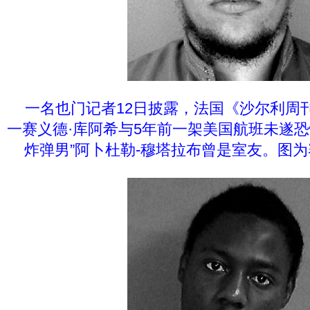
一名也门记者12日披露，法国《沙尔利周
一赛义德·库阿希与5年前一架美国航班未遂恐
炸弹男”阿卜杜勒-穆塔拉布曾是室友。图为