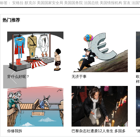
标签：
安格拉·默克尔
美国国家安全局
美国国务院
法国总统
美国情报机构
室友
法国
热门推荐
于事
欧洲小伙登“巨人之舌”求婚 演绎别
日本举行书
样壮美浪漫
古典文化
杂志社遭袭12人丧生 多国多
“洛夫乔伊”彗星惊艳北半球夜空
NASA拍摄
责