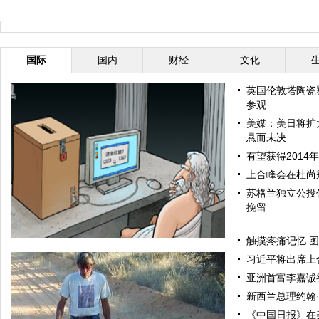
国际
国内
财经
文化
英国伦敦塔陶瓷
参观
美媒：美日将扩
悬而未决
有望获得2014
上合峰会在杜尚
苏格兰独立公投
挽留
触摸疼痛记忆 图
习近平将出席上
亚洲首富李嘉诚
新西兰总理约翰
《中国日报》在