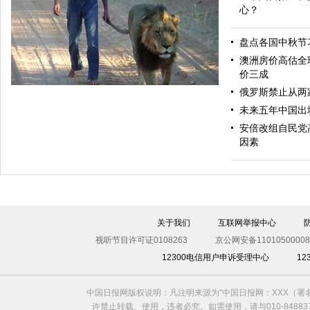
心？
盘点各国中秋节
举棋不定
澳洲房价高估全
价三成
俄罗斯禁止从两
未来五年中国出
安倍改组自民党
因素
人狮情未了！近七旬长者收养雄狮义子朝夕相伴11年
关于我们
互联网举报中心
视听节目许可证0108263
京公网安备11010500008
12300电信用户申诉受理中心
1
中国日报网版权说明：凡注明来源为“中国日报网：XXX（
许禁止转载、使用，违者必究。如需使用，请与010-8488