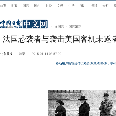
首页
时政
国际
国内
财经
文娱
生活
图片
视频
专栏
中文国际
>
国际滚动
法国恐袭者与袭击美国客机未遂者
北京晨报
韩梁
2015-01-14 08:57:00
移动用户编辑短信CD到106580009009