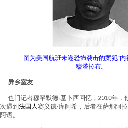
图为美国航班未遂恐怖袭击的案犯“内裤
穆塔拉布。
异乡室友
也门记者穆罕默德·基卜西回忆，2010年
次遇到
法国人
赛义德·库阿希，后者在萨那阿
阿语。