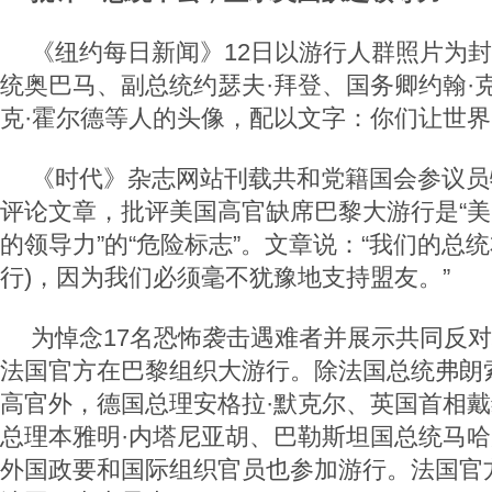
《纽约每日新闻》12日以游行人群照片为
统奥巴马、副总统约瑟夫·拜登、国务卿约翰·
克·霍尔德等人的头像，配以文字：你们让世
《时代》杂志网站刊载共和党籍国会参议员
评论文章，批评美国高官缺席巴黎大游行是“
的领导力”的“危险标志”。文章说：“我们的总
行)，因为我们必须毫不犹豫地支持盟友。”
为悼念17名恐怖袭击遇难者并展示共同反
法国官方在巴黎组织大游行。除法国总统弗朗
高官外，德国总理安格拉·默克尔、英国首相戴
总理本雅明·内塔尼亚胡、巴勒斯坦国总统马哈
外国政要和国际组织官员也参加游行。法国官