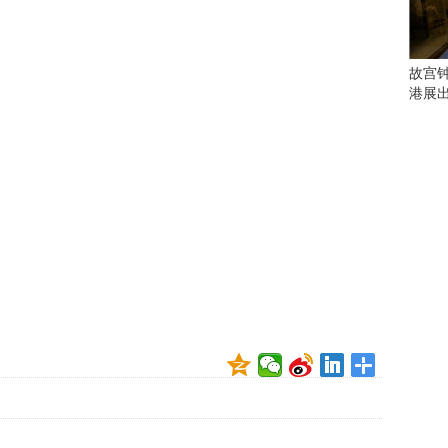
会
这
些
看
故宫
点
港展
别
错
过
研
究
你
喜
欢
的
音
乐
类
型
可
以
反