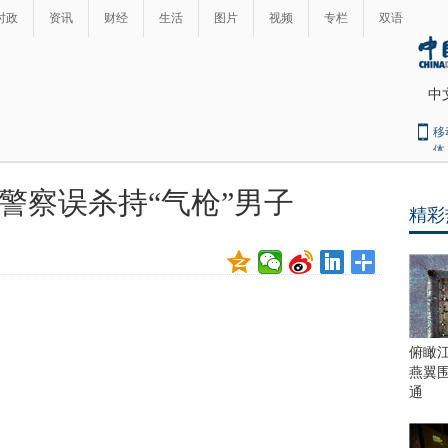
时政
资讯
财经
生活
图片
视频
专栏
双语
中
移
体
警察误杀持“气枪”男子
精彩
最
热
新
世
界
闻
瞩
目
上
俯瞰
合
燕翼
青
通
岛
峰