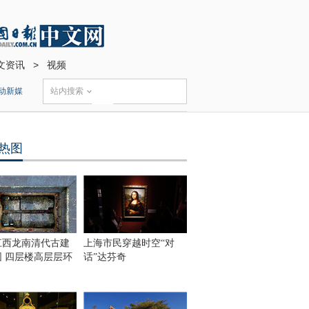
文资讯
>
视频
动新媒
站内搜索
热图
江西龙南清代古建
上海市民穿越时空“对
围 四层楼高层层环
话”达芬奇