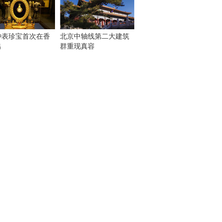
钟表珍宝首次在香
北京中轴线第二大建筑
出
群重现真容
！
：