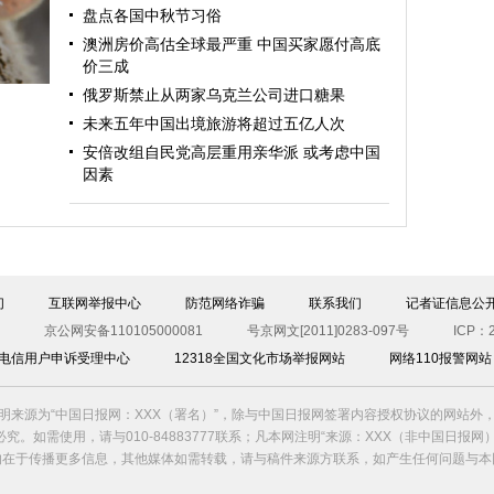
盘点各国中秋节习俗
澳洲房价高估全球最严重 中国买家愿付高底
价三成
俄罗斯禁止从两家乌克兰公司进口糖果
未来五年中国出境旅游将超过五亿人次
安倍改组自民党高层重用亲华派 或考虑中国
因素
哒
们
互联网举报中心
防范网络诈骗
联系我们
记者证信息公
京公网安备110105000081
号京网文[2011]0283-097号
ICP：2
00电信用户申诉受理中心
12318全国文化市场举报网站
网络110报警网站
明来源为“中国日报网：XXX（署名）”，除与中国日报网签署内容授权协议的网站外
究。如需使用，请与010-84883777联系；凡本网注明“来源：XXX（非中国日报网
的在于传播更多信息，其他媒体如需转载，请与稿件来源方联系，如产生任何问题与本