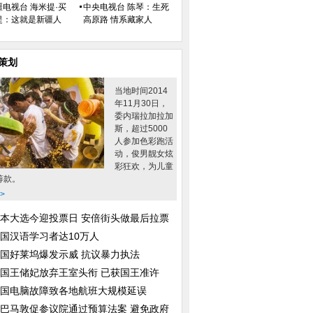
疆电视台 海米提·买
中央电视台 陈琴：生死
提：这就是新疆人
高原路 情系藏家人
策划
当地时间2014
年11月30日，
委内瑞拉加拉加
斯，超过5000
人参加色彩跑活
动，俊男靓女炫
彩狂欢，为儿童
筹款。
>
本大选今迎投票日 安倍街头做最后拉票
国汉语学习者达10万人
国好莱坞爆发示威 抗议暴力执法
国王储妃放弃王室头衔 已获国王准许
国电脑故障致各地航班大规模延误
巴马敦促参议院通过预算法案 避免政府