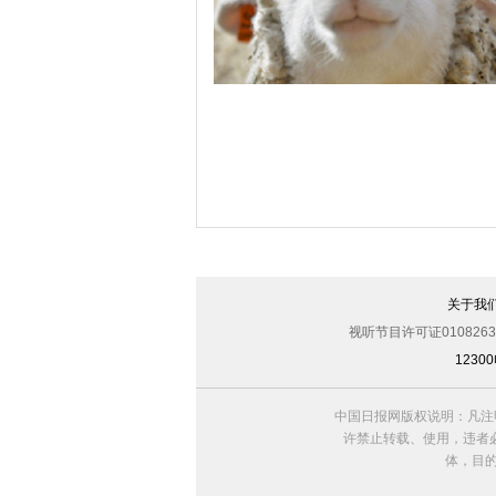
遮丑
日本惊现现实版“喜羊羊” 眯眼甜笑萌萌
关于我
视听节目许可证0108263
123
中国日报网版权说明：凡注
许禁止转载、使用，违者必
体，目