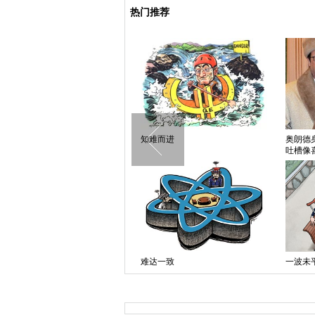
热门推荐
南非罕见双胞胎小象降生 与母亲
知难而进
奥朗德
形影不离受象群呵护
吐槽像
组图：盘点NBA观众席里比球星
难达一致
一波未
还大牌的观众