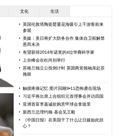
文化
生活
英国伦敦塔陶瓷罂粟花海吸引上千游客前来
参观
美媒：美日将扩大防务合作 集体自卫权解禁
悬而未决
有望获得2014年诺奖的4位华裔科学家
上合峰会在杜尚别举行
苏格兰独立公投倒计时 英国两党领袖亲赴苏
挽留
触摸疼痛记忆 图片回顾9•11恐怖袭击现场
习近平将出席上合组织元首理事会并访四国
亚洲首富李嘉诚欲购意甲球会拿玻里
新西兰总理约翰·基会见王毅
《中国日报》在美国干了什么让日媒如此担
心？