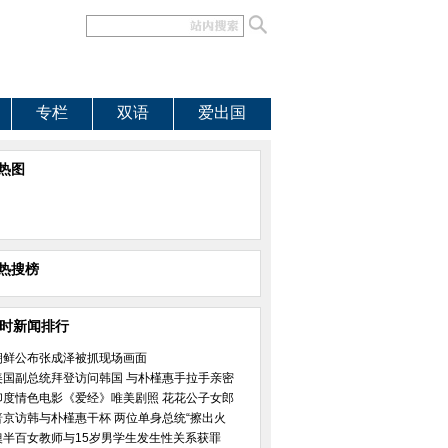
专栏
双语
爱出国
热图
热搜榜
小时新闻排行
朝鲜公布张成泽被抓现场画面
美国副总统拜登访问韩国 与朴槿惠手拉手亲密
印度情色电影《爱经》唯美剧照 花花公子女郎
普京访韩与朴槿惠干杯 两位单身总统“擦出火
澳半百女教师与15岁男学生发生性关系获罪