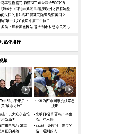
台湾再现艳照门 赖滢羽三点全露近500张裸
引领独特中国时尚风潮 彭丽媛欧洲之行服饰盘
为何法国的非法移民冒死闯隧道偷渡英国？
朝鲜“第一夫妇”或迎来第二个孩子
公务员上班看黄色网站 意大利市长怒令关闭办
小时热评排行
视频
979年邓小平开启中
中国为西非国家提供紧急
美“破冰之旅”
援助
克强：以大众创业培
光明日报 郑晋鸣：半生
经济新动力
流泪终不悔
海广播电视台 臧熹：
新华社 孙铁翔：走过的
是真正的英雄
路，遇到的人