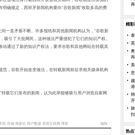
再
有明确规定，西班牙新闻机构要向“谷歌新闻”收取多高的费
精彩
间一直矛盾不断。许多报纸和其他新闻机构认为，“谷歌新
泰
闻，吸引了大批网民，这种做法严重侵犯了它们的知识产权。
英
推动通过了新的知识产权法，要求谷歌和其他网站在转载其
奥
再
美
范，谷歌开始改变做法，在转载新闻前征求相关媒体机构
意
越
港
转载它们发布的新闻，认为此举能够吸引用户浏览自家网
韩
开
旅
扣
手机
存储
俄新社
用户数据
美国互联网
博客
编辑：
热点