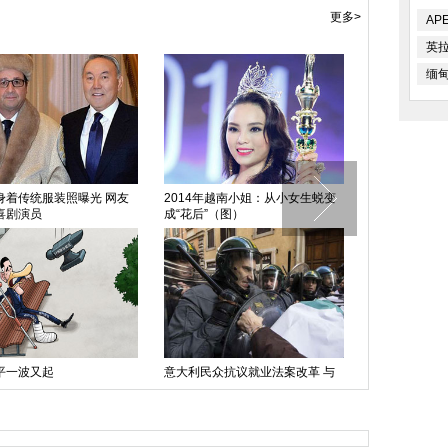
更多>
AP
英
缅
身着传统服装照曝光 网友
2014年越南小姐：从小女生蜕变
冷暖自知
喜剧演员
成“花后”（图）
平一波又起
意大利民众抗议就业法案改革 与
艺术家的执着
警方激烈冲突
宫殿