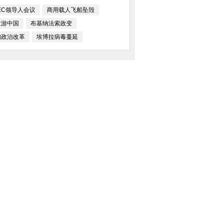
EC领导人会议
商用载人飞船坠毁
拉游中国
布基纳法索政变
甸政治改革
埃博拉病毒蔓延
盛大的吉普赛葬礼：24岁英国青
中国日报漫画：解救
年车祸昏迷22年终离世
：10年雕出的砂岩
英国巨兔重达6公斤身长近1米 身
墨西哥民众焚烧警车 
材秒杀宠物狗
名学生失踪案