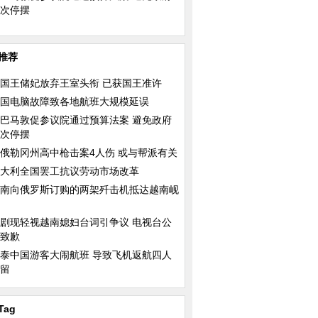
次停摆
推荐
国王储妃放弃王室头衔 已获国王准许
国电脑故障致各地航班大规模延误
巴马敦促参议院通过预算法案 避免政府
次停摆
俄勒冈州高中枪击案4人伤 或与帮派有关
大利全国罢工抗议劳动市场改革
南向俄罗斯订购的两架歼击机抵达越南岘
剧现轻视越南媳妇台词引争议 电视台公
致歉
泰中国游客大闹航班 导致飞机返航四人
留
Tag