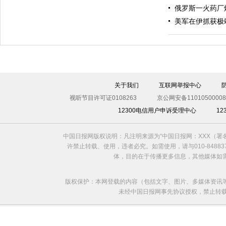
俄罗斯一火药厂
美军在伊抓获极
伊斯坦布尔遭炸弹袭击 至少11死36伤（图）
关于我们
互联网举报中心
视听节目许可证0108263
京公网安备11010500008
12300电信用户申诉受理中心
1
中国日报网版权说明：凡注明来源为“中国日报网：XXX（
许禁止转载、使用，违者必究。如需使用，请与010-8488
体，目的在于传播更多信息，其他媒体如
版权保护：本网登载的内容（包括文字、图片、多媒体资讯
未经中国日报网事先协议授权，禁止转载使用。给