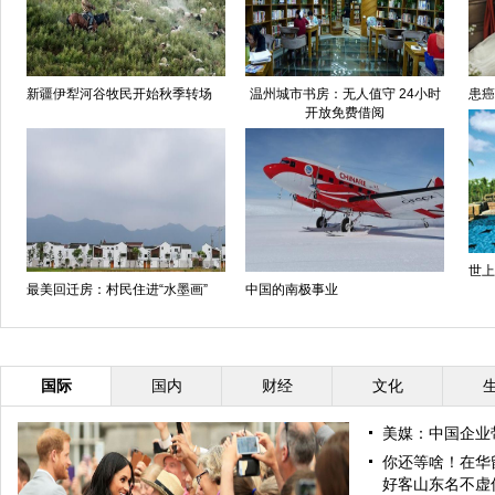
新疆伊犁河谷牧民开始秋季转场
温州城市书房：无人值守 24小时
患癌
开放免费借阅
世上
最美回迁房：村民住进“水墨画”
中国的南极事业
国际
国内
财经
文化
美媒：中国企业
你还等啥！在华
好客山东名不虚