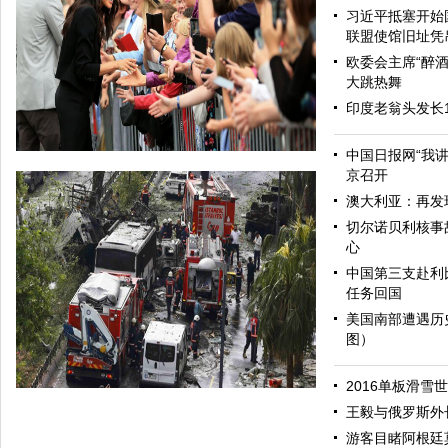
习近平抵塞开始
联盟使馆旧址凭
欧委会主席“醉酒
大跳热舞
印度老翁头发长
中国日报网“我
京召开
澳大利亚：再发
切尔诺贝利核事
心
中国第三支赴利
任务回国
美国南部遭遇历
图）
哈里与梅根亮相都柏林街头接受民众欢迎
2016单板滑雪
王毅与俄罗斯外
游客目睹阿根廷