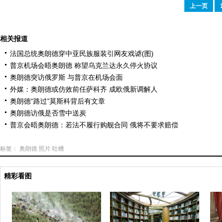
上一页
相关报道
法国总统奥朗德穿中亚民族服装引网友戏谑(图)
普京机场会晤奥朗德 称望乌克兰达永久停火协议
奥朗德突访俄罗斯 与普京在机场会面
外媒：奥朗德或仿效前任萨科齐 成欧俄新调解人
奥朗德“路过”莫斯科背后有文章
奥朗德访俄是否雪中送炭
普京会晤奥朗德：若法不履行购舰合同 俄将不要求赔偿
标签：
奥朗德
照片
吐槽
精彩看图