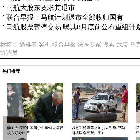
马航大股东要求其退市
联合早报：马航计划退市全部收归国有
马航股票暂停交易 曝其8月底前公布重组计
标签：
遇难者
客机
联合早报
法医专家
搜索
武装
乌
协调员
热门推荐
中国日报漫画：蛀虫
中国日报漫画：自杀
乌
局