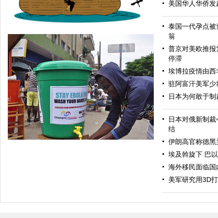
美国华人华侨发
泰国一代孕点被
翁
普京对美欧推报
停滞
埃博拉疫情由西
驻阿富汗美军少
日本为何敢于制
中国日报漫画：恶性循环
日本对俄新制裁
结
伊朗高官称德黑
埃及斡旋下 巴
海外移民面临国
美军研究用3D