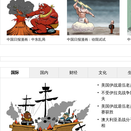
印度火车与校车相撞致12死
美宾夕法尼亚州一医院枪击致1死
阿
2伤
失
国际
国内
财经
文化
美国伊战退伍老
不受伊拉克战争
夫
美国伊战退伍老
赛获胜
澳大利亚圣战分
相