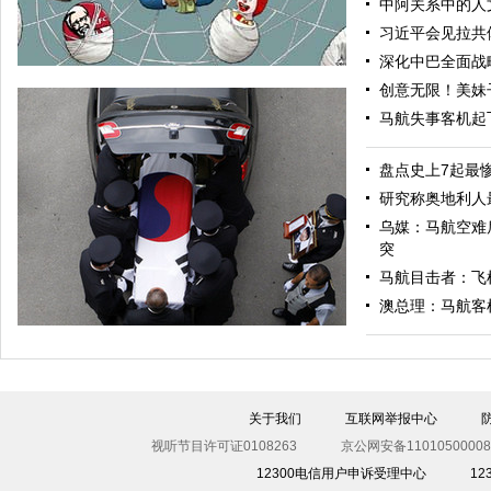
中阿关系中的人
习近平会见拉共
深化中巴全面战
创意无限！美妹
马航失事客机起
盘点史上7起最
研究称奥地利人
乌媒：马航空难
突
中国日报漫画：猎物
马航目击者：飞
澳总理：马航客
关于我们
互联网举报中心
视听节目许可证0108263
京公网安备11010500008
12300电信用户申诉受理中心
1