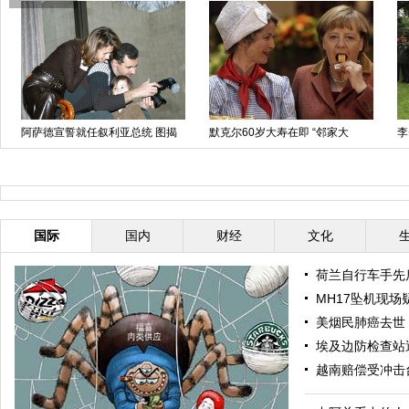
阿萨德宣誓就任叙利亚总统 图揭
默克尔60岁大寿在即 “邻家大
李
其神秘家庭生活
妈”朴实亲民趣事多
地
国际
国内
财经
文化
荷兰自行车手先
MH17坠机现场
美烟民肺癌去世 
埃及边防检查站遇
越南赔偿受冲击