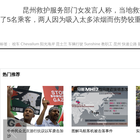
昆州救护服务部门女发言人称，当地救
了5名乘客，两人因为吸入太多浓烟而伤势较
标签：
校车
Chevallum
阳光海岸
昆士兰
车辆行驶
Sunshine
教职工
昆州
快速公路
热门推荐
中外民众北京游行抗议以军袭击加
图解马航客机被击落事件
实
沙