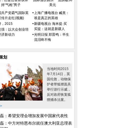
国：旧金山警察误杀
国际油价跳水 一度跌破50
持“气枪”男子
美元
国共产党霸气国际英
上海广播电视台 臧熹：
宣传片走红(视频)
谁是真正的英雄
，2015
新疆电视台 海米提·买
买提：这就是新疆人
克强：以大众创业培
经济新动力
光明日报 郑晋鸣：半生
流泪终不悔
策划
当地时间2015
年7月14日，英
国伦敦，动物保
护者带狐狸面具
举行游行示威，
反对政府恢复狐
狸捕杀法案。
>
磊：希望安理会增加发展中国家代表性
障碍
地球的颜值居然可以
磊：中方对特恩布尔就任澳大利亚总理表