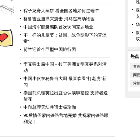
胜
亚
粽子龙舟大蒸饼 看全国各地如何过端午
支
格鲁吉亚遭洪灾袭击 河马逃离动物园
华
中国海军舰艇编队首次访问克罗地亚
叙
不一样的儿童节：贫困、战争阴影下的苦涩
坟
童年
荷兰迎首个巨型中国旅行团
热点
李克强出席中国－拉丁美洲文明互鉴系列活
查
动
商
中国小伙在秘鲁当大厨 最喜欢看“打老虎”新
埃
闻
泰国前总理英拉出庭否认渎职指控 支持者送
鲜花
中印总理天坛共话太极瑜伽
90后情侣蒙内铁路营地完婚 共祝蒙内铁路顺
利完工