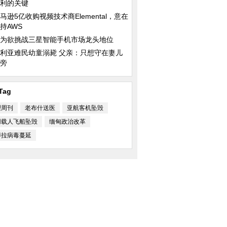
利的关键
马逊5亿收购视频技术商Elemental，意在
持AWS
为欲挑战三星智能手机市场龙头地位
利亚难民幼童溺毙 父亲：只想守在妻儿
旁
Tag
理周刊
老布什送医
亚航客机坠毁
用载人飞船坠毁
缅甸政治改革
博拉病毒蔓延