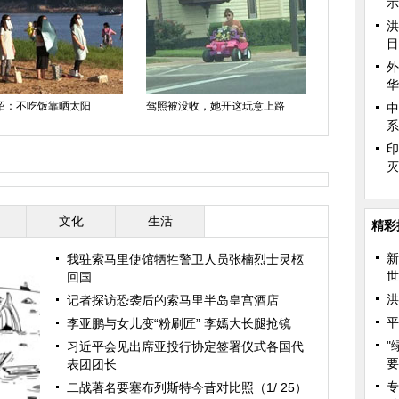
示
洪
目
外
华
招：不吃饭靠晒太阳
驾照被没收，她开这玩意上路
不得民心
中
系
印
文化
生活
精彩
新
我驻索马里使馆牺牲警卫人员张楠烈士灵柩
世
回国
洪
记者探访恐袭后的索马里半岛皇宫酒店
平
李亚鹏与女儿变“粉刷匠” 李嫣大长腿抢镜
"
习近平会见出席亚投行协定签署仪式各国代
要
表团团长
专
二战著名要塞布列斯特今昔对比照（1/ 25）