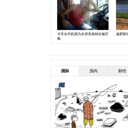
中意专家将做世界首例换头术
卡车女司机因为长得美身材好被拦
减肥新
截
国际
国内
财经