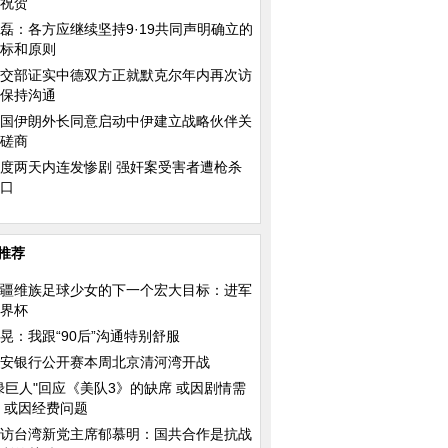
祝贺
磊：各方应继续坚持9·19共同声明确立的
标和原则
交部证实中德双方正就默克尔年内再次访
保持沟通
世界上最性感的脱衣舞娘
设计师给儿子做了一
国伊朗外长同意启动中伊建立战略伙伴关
糕
磋商
度两天内连发惨剧 强奸案受害者遭枪杀
灭口
推荐
疆维族足球少女的下一个宏大目标：进军
界杯
晃：我跟“90后”沟通特别舒服
安银行公开赛本周北京清河湾开战
绿巨人"回应《美队3》的缺席 或因剧情需
 或因经费问题
访台湾新党主席郁慕明：国共合作是抗战