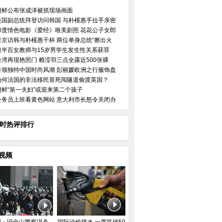
朝鲜公布张成泽被抓现场画面
美国副总统拜登访问韩国 与朴槿惠手拉手亲密
印度情色电影《爱经》唯美剧照 花花公子女郎
普京访韩与朴槿惠干杯 两位单身总统“擦出火
澳半百女教师与15岁男学生发生性关系获罪
台湾再现艳照门 赖滢羽三点全露近500张裸
引领独特中国时尚风潮 彭丽媛欧洲之行服饰盘
为何法国的非法移民冒死闯隧道偷渡英国？
朝鲜“第一夫妇”或迎来第二个孩子
公务员上班看黄色网站 意大利市长怒令关闭办
小时热评排行
视频