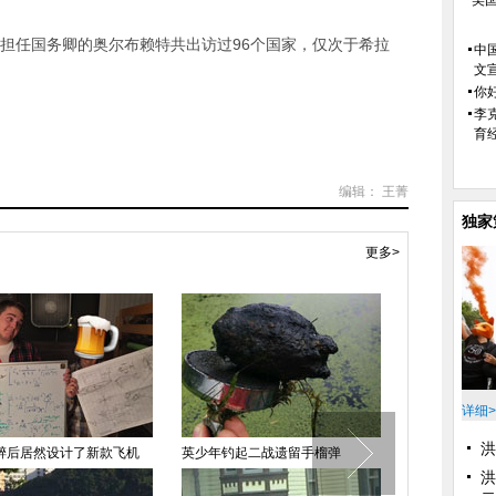
美
担任国务卿的奥尔布赖特共出访过96个国家，仅次于希拉
中
文
你好
李
）
育
编辑： 王菁
独家
更多>
详细>
洪
醉后居然设计了新款飞机
英少年钓起二战遗留手榴弹
圈套
洪