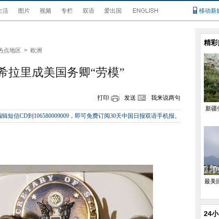
生活
图片
视频
专栏
双语
爱出国
移动新
精彩
热点地区
>
欧洲
 希拉里成美国务卿“劳模”
打印
发送
我来说两句
新疆
辑短信CD到106580009009，即可免费订阅30天中国日报双语手机报。
最美
24