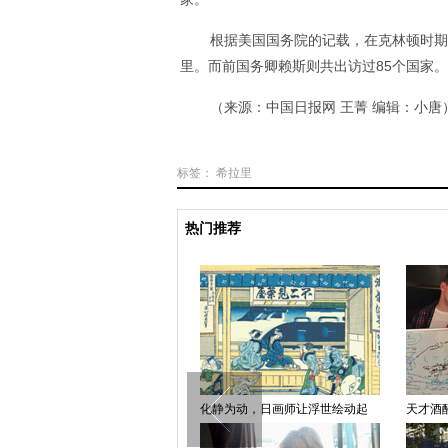
根据美国国务院的记载，在克林顿时期
里。而前国务卿赖斯则共出访过85个国家。
（来源：中国日报网 王菁 编辑：小唐
标签：
希拉里
热门推荐
断章取义
化静为动，日画师让浮世绘动起
天才酒