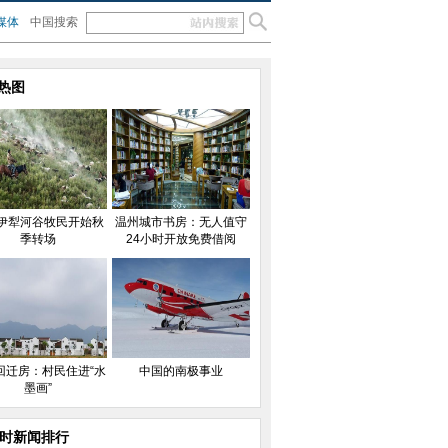
媒体
中国搜索
热图
伊犁河谷牧民开始秋
温州城市书房：无人值守
季转场
24小时开放免费借阅
回迁房：村民住进“水
中国的南极事业
墨画”
小时新闻排行