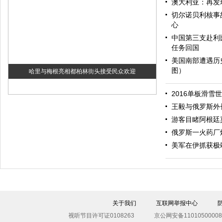
澳大利亚：再发
切尔诺贝利核事
心
中国第三支赴利
任务回国
美国南部遭遇历
图）
哈里与梅根亮相都柏林街头接受民众欢迎
2016单板滑雪
王毅与俄罗斯外
游客目睹阿根廷
俄罗斯一火药厂
美军在伊抓获极
伊斯坦布尔遭炸弹袭击 至少11死36伤（图）
关于我们
互联网举报中心
视听节目许可证0108263
京公网安备11010500008