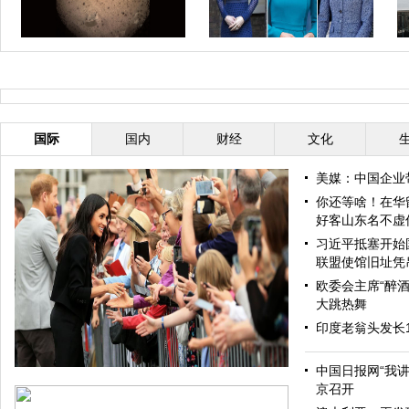
滞留塞班中国游客开始登机回国
太湖世界文化论坛第五届年会开幕
法
式在京举行
任
国际
国内
财经
文化
美媒：中国企业
你还等啥！在华
好客山东名不虚
习近平抵塞开始
联盟使馆旧址凭
欧委会主席“醉酒
大跳热舞
印度老翁头发长
中国日报网“我
京召开