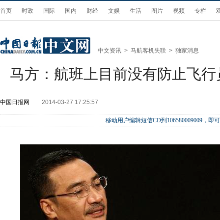
首页
时政
国际
国内
财经
文娱
生活
图片
视频
专栏
中文资讯
>
马航客机失联
>
独家消息
马方：航班上目前没有防止飞行
中国日报网
2014-03-27 17:25:57
移动用户编辑短信CD到106580009009