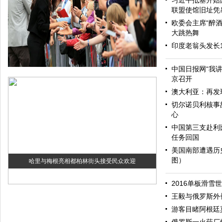
习近平抵塞开始
联盟使馆旧址凭
欧委会主席“醉酒
大跳热舞
印度老翁头发长
中国日报网“我
京召开
澳大利亚：再发
切尔诺贝利核事
心
中国第三支赴利
任务回国
美国南部遭遇历
图）
哈里与梅根亮相都柏林街头接受民众欢迎
2016单板滑雪
王毅与俄罗斯外
游客目睹阿根廷