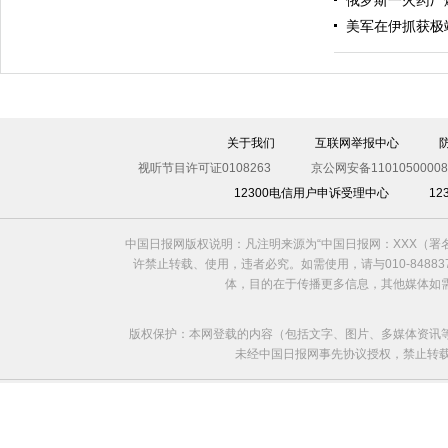
俄罗斯一火药厂
美军在伊抓获极
伊斯坦布尔遭炸弹袭击 至少11死36伤（图）
关于我们
互联网举报中心
视听节目许可证0108263
京公网安备11010500008
12300电信用户申诉受理中心
1
中国日报网版权说明：凡注明来源为“中国日报网：XXX（
许禁止转载、使用，违者必究。如需使用，请与010-8488
体，目的在于传播更多信息，其他媒体如
版权保护：本网登载的内容（包括文字、图片、多媒体资讯
未经中国日报网事先协议授权，禁止转载使用。给