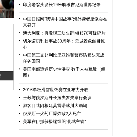
印度老翁头发长19米盼破吉尼斯世界纪录
中国日报网“我讲中国故事”海外读者座谈会在
京召开
澳大利亚：再发现三块失踪MH370可疑碎片
切尔诺贝利核事故30周年：鬼城景象触目惊
心
中国第三支赴利比里亚维和警察防暴队完成
任务回国
美国南部遭遇历史性洪灾 数千人被疏散（组
图）
迎
2016单板滑雪世锦赛在亚布力开赛
王毅与俄罗斯外长拉夫罗夫举行会谈
游客目睹阿根廷莫雷诺冰川大崩塌
俄罗斯一火药厂爆炸致2人死亡
美军在伊抓获极端组织“化武主管”