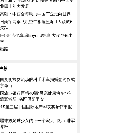
塔查雅：“长城友谊奖”获得者助力中国制
业四十年大发展
高颐：中西合璧助力中国车企走向世界
日美军两架飞机空中相撞坠海 1人获救6
失踪。
电瓶哥”吉他弹唱Beyond经典 大叔也有小
幸
出路
推荐
国复明扶贫流动眼科手术车捐赠签约仪式
京举行
国农业银行再捐40辆“母亲健康快车” 护
蒙冀湘新4省区母婴平安
015第三届中国国际地产华表奖参评申报
疆维族足球少女的下一个宏大目标：进军
界杯