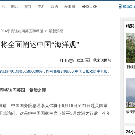
生活
图片
视频
专栏
双语
爱出国
移动新
精彩
2014李克强访问英国和希腊
>
最新消息
将全面阐述中国“海洋观”
打印
发送
我来说两句
新疆
辑短信CD到106580009009，即可免费订阅30天中国日报双语手机报。
理即将访问英国、希腊之际
请，中国国务院总理李克强将于6月16日至21日赴英国举
最美
正式访问。这是继中国国家主席习近平3月欧洲之行后，今年
24