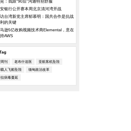
晃：我跟“90后”沟通特别舒服
安银行公开赛本周北京清河湾开战
访台湾新党主席郁慕明：国共合作是抗战
利的关键
马逊5亿收购视频技术商Elemental，意在
持AWS
Tag
理周刊
老布什送医
亚航客机坠毁
用载人飞船坠毁
缅甸政治改革
博拉病毒蔓延
人会议即将在莫尔兹比
千年古镇静候世界互联网大会启幕
中老铁路贯通首个超