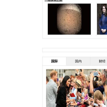
陆探测之旅
天津：达沃斯上的科技感
“洞察”号无人探测器成功登陆火星
凯特王
盘点凯特
国际
国内
财经