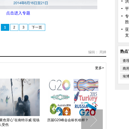
洪
平
点击进入专题
专
胜
1
2
3
下一页
亚
支
热点
编辑： 周婵
查
更多>
商
埃
“黄色背心”在南特示威 现场
历届G20峰会会标长啥样？
APEC领导
人受伤
港举行