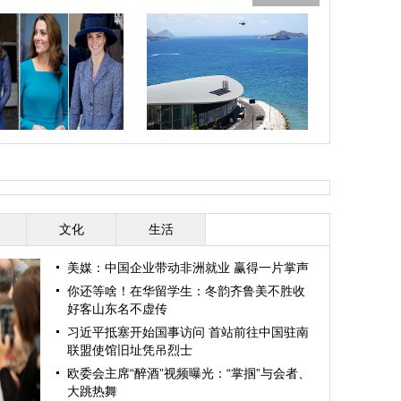
滞留塞班中国
妃到底有多少件蓝色衣服？
巴新加强安保 迎接APEC峰会
经典“蓝衣”look
文化
生活
美媒：中国企业带动非洲就业 赢得一片掌声
你还等啥！在华留学生：冬韵齐鲁美不胜收
好客山东名不虚传
习近平抵塞开始国事访问 首站前往中国驻南
联盟使馆旧址凭吊烈士
欧委会主席“醉酒”视频曝光：“掌掴”与会者、
大跳热舞