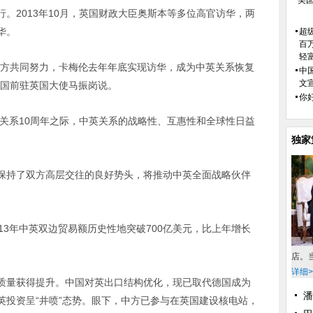
美
。2013年10月，英国财政大臣奥斯本等多位高官访华，两
华。
超
百
轻
双方共同努力，卡梅伦去年年底实现访华，成为中英关系恢复
中
文
中国前驻英国大使马振岗说。
你好
伴关系10周年之际，中英关系的战略性、互惠性和全球性日益
独家
保持了双方高层交往的良好势头，将推动中英全面战略伙伴
13年中英双边贸易额历史性地突破700亿美元，比上年增长
店。
详细>
质量获得提升。中国对英出口结构优化，现已取代德国成为
潘
英投资呈“井喷”态势。眼下，中方已参与在英国建设核电站，