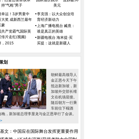
国：旧金山警察误杀
国际油价跳水 一度跌破50
持“气枪”男子
美元
级幸运！3岁男童中
李克强：以大众创业培
万大奖 成新西兰最年
育经济新动力
富豪
上海广播电视台 臧熹：
国共产党霸气国际英
谁是真正的英雄
宣传片走红(视频)
新疆电视台 海米提·买
，2015
买提：这就是新疆人
策划
朝鲜最高领导人
金正恩今天下午
抵达新加坡，新
加坡外交部长维
文在机场迎接。
随后朝方一行乘
车前往下榻酒
当晚，新加坡总理李显龙与金正恩举行了会谈。
>
基文：中国应在国际舞台发挥更重要作用