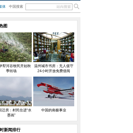
媒体
中国搜索
热图
伊犁河谷牧民开始秋
温州城市书房：无人值守
季转场
24小时开放免费借阅
回迁房：村民住进“水
中国的南极事业
墨画”
小时新闻排行