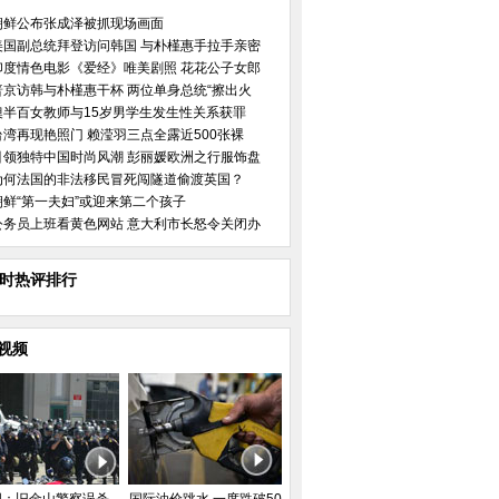
朝鲜公布张成泽被抓现场画面
美国副总统拜登访问韩国 与朴槿惠手拉手亲密
印度情色电影《爱经》唯美剧照 花花公子女郎
普京访韩与朴槿惠干杯 两位单身总统“擦出火
澳半百女教师与15岁男学生发生性关系获罪
台湾再现艳照门 赖滢羽三点全露近500张裸
引领独特中国时尚风潮 彭丽媛欧洲之行服饰盘
为何法国的非法移民冒死闯隧道偷渡英国？
朝鲜“第一夫妇”或迎来第二个孩子
公务员上班看黄色网站 意大利市长怒令关闭办
小时热评排行
视频