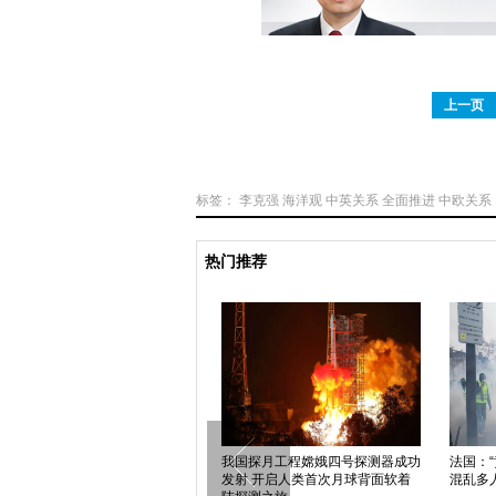
上一页
标签：
李克强
海洋观
中英关系
全面推进
中欧关系
热门推荐
中国政府首批人道主义救灾物资运
我国探月工程嫦娥四号探测器成功
法国：
抵印尼
发射 开启人类首次月球背面软着
混乱多