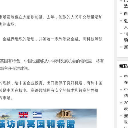
巴
造
白
市场发展也在大踏步前进。去年，伦敦的人民币交易量增加
驻
离岸市场。
人
“
、金融界组织的活动，并签署一系列涉及金融、高科技等领
确
新
等英国有特色、中国也能够从中得到发展机会的领域里，将有
精彩
究部主任崔洪建说。
中
在
的现状，给中国企业投资、出口提供了良好机遇，有利中国
中
其是中国在核电、高铁领域拥有安全的技术和较高的性价
佑
方市场。
2
表
新
世