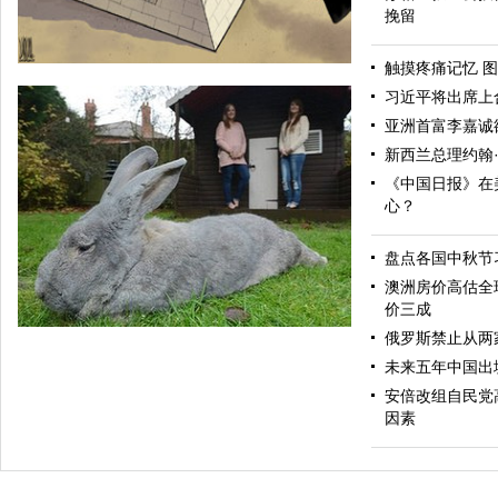
挽留
触摸疼痛记忆 图
习近平将出席上
亚洲首富李嘉诚
新西兰总理约翰
《中国日报》在
心？
盘点各国中秋节
中国日报漫画：解救
澳洲房价高估全
价三成
俄罗斯禁止从两
未来五年中国出
安倍改组自民党
因素