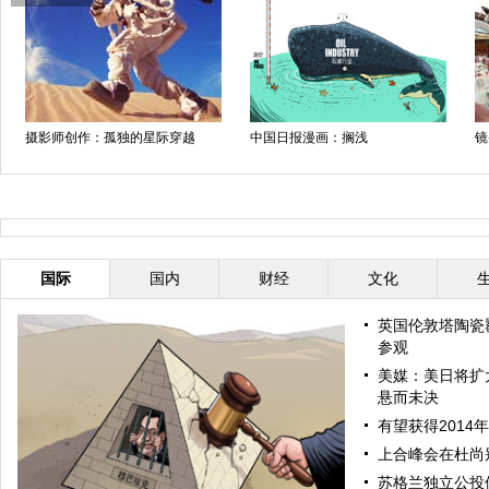
摄影师创作：孤独的星际穿越
中国日报漫画：搁浅
镜
国际
国内
财经
文化
英国伦敦塔陶瓷
参观
美媒：美日将扩
悬而未决
有望获得2014
上合峰会在杜尚
苏格兰独立公投