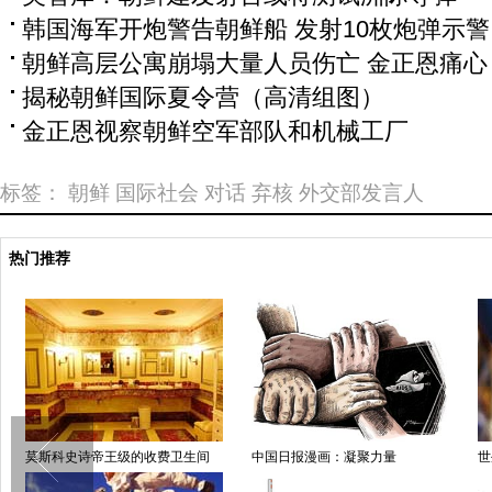
韩国海军开炮警告朝鲜船 发射10枚炮弹示警
朝鲜高层公寓崩塌大量人员伤亡 金正恩痛心
揭秘朝鲜国际夏令营（高清组图）
金正恩视察朝鲜空军部队和机械工厂
标签：
朝鲜
国际社会
对话
弃核
外交部发言人
热门推荐
莫斯科史诗帝王级的收费卫生间
中国日报漫画：凝聚力量
世