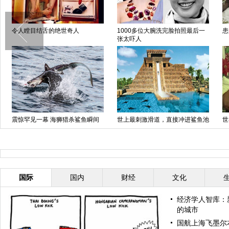
英摄影师耗时6年打造梦幻仙境
为集善款 57名男女裸体乘过山车
蚂蚁齐心协力展惊人力量
女子被甩后将22万婚宴请了流浪
汉
国际
国内
财经
文化
经济学人智库：
的城市
国航上海飞墨尔