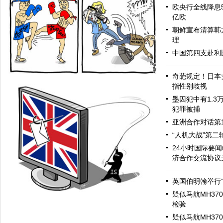
欧央行全线降息5
亿欧
朝鲜宣布清算韩
理
中国第四支赴利
奇葩规定！日本
指性别歧视
墨囚犯中有1.3
犯罪被捕
亚洲合作对话第
“人机大战”第
24小时国际要闻
济合作交流协议
众怒
英国伯明翰举行“
疑似马航MH3
检验
疑似马航MH3