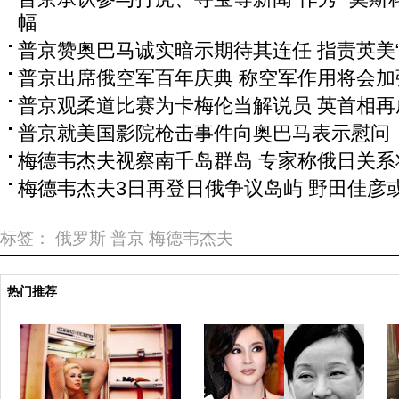
幅
普京赞奥巴马诚实暗示期待其连任 指责英美“
普京出席俄空军百年庆典 称空军作用将会加
普京观柔道比赛为卡梅伦当解说员 英首相再成
普京就美国影院枪击事件向奥巴马表示慰问
梅德韦杰夫视察南千岛群岛 专家称俄日关系
梅德韦杰夫3日再登日俄争议岛屿 野田佳彦
标签：
俄罗斯
普京
梅德韦杰夫
热门推荐