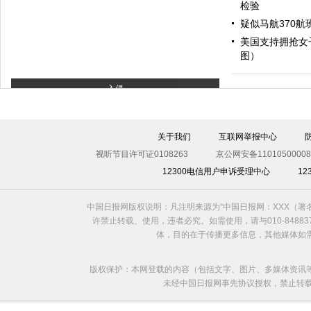
检验
疑似马航370
美国支持拥抢女
图）
入侵
关于我们
互联网举报中心
视听节目许可证0108263
京公网安备11010500008
12300电信用户申诉受理中心
1
中国日报网版权说明：凡注明来源为“中国日报网：XXX（
许禁止转载、使用，违者必究。如需使用，请与010-8488
体，目的在于传播更多信息，其他媒体如
版权保护：本网登载的内容（包括文字、图片、多媒体资讯
未经中国日报网事先协议授权，禁止转载使用。给