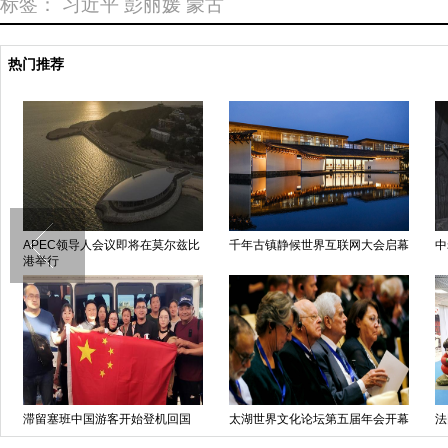
标签：
习近平
彭丽媛
蒙古
热门推荐
APEC领导人会议即将在莫尔兹比
千年古镇静候世界互联网大会启幕
中
港举行
滞留塞班中国游客开始登机回国
太湖世界文化论坛第五届年会开幕
法
式在京举行
任