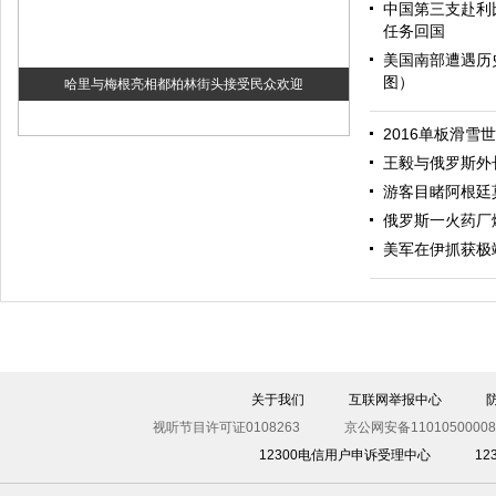
中国第三支赴利
任务回国
美国南部遭遇历
图）
哈里与梅根亮相都柏林街头接受民众欢迎
2016单板滑雪
王毅与俄罗斯外
游客目睹阿根廷
俄罗斯一火药厂
美军在伊抓获极
伊斯坦布尔遭炸弹袭击 至少11死36伤（图）
关于我们
互联网举报中心
视听节目许可证0108263
京公网安备11010500008
12300电信用户申诉受理中心
1