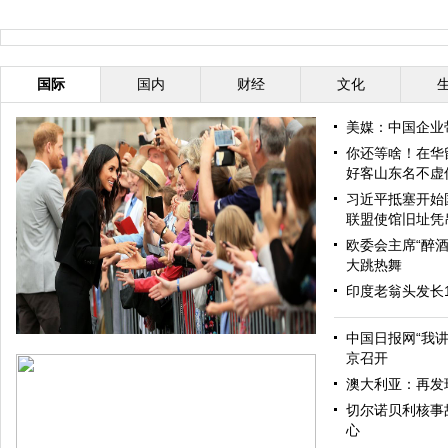
国际
国内
财经
文化
美媒：中国企业
你还等啥！在华
好客山东名不虚
习近平抵塞开始
联盟使馆旧址凭
欧委会主席“醉酒
大跳热舞
印度老翁头发长
中国日报网“我
京召开
澳大利亚：再发
切尔诺贝利核事
心