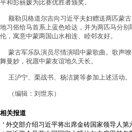
平和彭丽媛为比赛优胜者颁奖。
额勒贝格道尔吉向习近平夫妇赠送两匹蒙古
地习俗给马首系上蓝色哈达，并为两匹马分别
伦，寓意中蒙两国山水相连、睦邻友好。
蒙古军乐队演员尽情演唱中蒙歌曲。歌声嘹
舞曼妙，祝愿中蒙友谊地久天长。
王沪宁、栗战书、杨洁篪等参加上述活动。
（编辑：刘世东）
相关报道
外交部介绍习近平将出席金砖国家领导人第