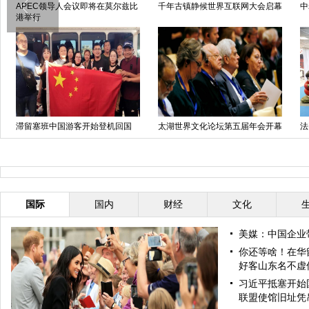
APEC领导人会议即将在莫尔兹比
千年古镇静候世界互联网大会启幕
中
港举行
滞留塞班中国游客开始登机回国
太湖世界文化论坛第五届年会开幕
法
式在京举行
任
国际
国内
财经
文化
美媒：中国企业
你还等啥！在华
好客山东名不虚
习近平抵塞开始
联盟使馆旧址凭