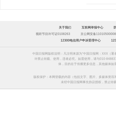
伊斯坦布尔遭炸弹袭击 至少11死36伤（图）
关于我们
互联网举报中心
视听节目许可证0108263
京公网安备11010500008
12300电信用户申诉受理中心
1
中国日报网版权说明：凡注明来源为“中国日报网：XXX（
许禁止转载、使用，违者必究。如需使用，请与010-8488
体，目的在于传播更多信息，其他媒体如
版权保护：本网登载的内容（包括文字、图片、多媒体资讯
未经中国日报网事先协议授权，禁止转载使用。给