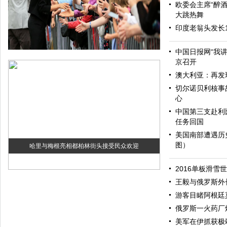
欧委会主席“醉酒
大跳热舞
印度老翁头发长
中国日报网“我
京召开
澳大利亚：再发
切尔诺贝利核事
心
中国第三支赴利
任务回国
美国南部遭遇历
图）
哈里与梅根亮相都柏林街头接受民众欢迎
2016单板滑雪
王毅与俄罗斯外
游客目睹阿根廷
俄罗斯一火药厂
美军在伊抓获极