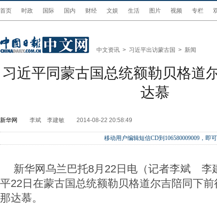
首页
时政
国际
国内
财经
文娱
生活
图片
视频
专栏
中文资讯
>
习近平出访蒙古国
>
新闻
习近平同蒙古国总统额勒贝格道
达慕
新华网
李斌 李建敏
2014-08-22 20:58:49
移动用户编辑短信CD到106580009009
新华网乌兰巴托8月22日电（记者李斌 李
平22日在蒙古国总统额勒贝格道尔吉陪同下前
那达慕。