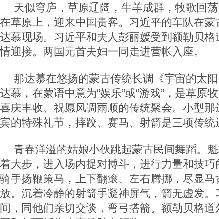
天似穹庐，草原辽阔，牛羊成群，牧歌回荡
在草原上，迎来中国贵客。习近平的车队在蒙
达慕现场。习近平和夫人彭丽媛受到额勒贝格
情迎接。两国元首夫妇一同走进营帐入座。
那达慕在悠扬的蒙古传统长调《宇宙的太阳
达慕，在蒙语中意为“娱乐”或“游戏”，是草原
喜庆丰收、祝愿风调雨顺的传统聚会。小型那
宾的特殊礼节，摔跤、赛马、射箭是三项传统
青春洋溢的姑娘小伙跳起蒙古民间舞蹈。魁
着大步，进入场内捉对搏斗，进行力量和技巧
骑手扬鞭策马，上下翻滚、左右腾挪，尽显马
放。沉着冷静的射箭手凝神屏气，箭无虚发。
间，同他们亲切交谈，弯弓搭箭。额勒贝格道