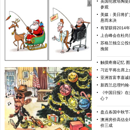
英国伦敦塔陶瓷
参观
美媒：美日将扩
悬而未决
有望获得2014
上合峰会在杜尚
苏格兰独立公投
挽留
触摸疼痛记忆 图
习近平将出席上
亚洲首富李嘉诚
新西兰总理约翰
《中国日报》在
心？
盘点各国中秋节
诱饵
澳洲房价高估全
价三成