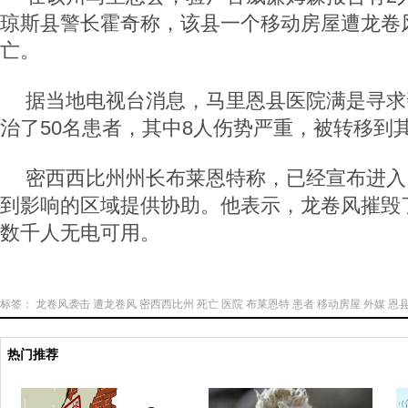
琼斯县警长霍奇称，该县一个移动房屋遭龙卷
亡。
据当地电视台消息，马里恩县医院满是寻求
治了50名患者，其中8人伤势严重，被转移到
密西西比州州长布莱恩特称，已经宣布进入
到影响的区域提供协助。他表示，龙卷风摧毁
数千人无电可用。
标签：
龙卷风袭击
遭龙卷风
密西西比州
死亡
医院
布莱恩特
患者
移动房屋
外媒
恩
热门推荐