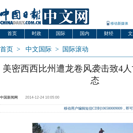
移动新媒体
首页
时政
国际
国内
财经
文
首页
>
中文国际
>
国际滚动
美密西西比州遭龙卷风袭击致4人
态
中国新闻网
2014-12-24 10:05:00
移动用户编辑短信CD到106580009009