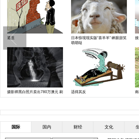
遮丑
日本惊现现实版“喜羊羊” 眯眼甜笑
接
萌萌哒
摄影师黑白照片卖出780万澳元 刷
适得其反
南
新世界纪录
形
国际
国内
财经
文化