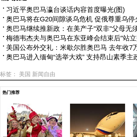
习近平奥巴马瀛台谈话内容首度曝光(图)
奥巴马将在G20间隙谈乌危机 促俄尊重乌停
奥巴马继续推新政：在美产子"双非"父母无
梅德韦杰夫与奥巴马在东亚峰会结束后"站立
美国公布外交礼：米歇尔胜奥巴马 去年收7
奥巴马进入缅甸“选举大戏” 支持昂山素季主
标签：
美国
新闻自由
热门推荐