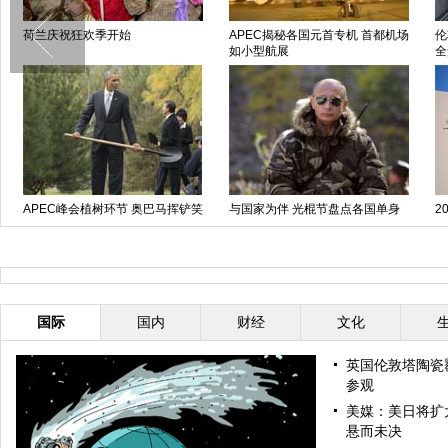
荷兰庆祝狂欢季开始
APEC揭秘各国元首专机 首都机场
伦
如小型航展
全
APEC峰会植树环节 奥巴马挥铲笑
与国家为伴 光棍节盘点各国单身
2
对镜头留影
政要
手
国际
国内
财经
文化
英国伦敦塔陶瓷
参观
美媒：美日将扩
悬而未决