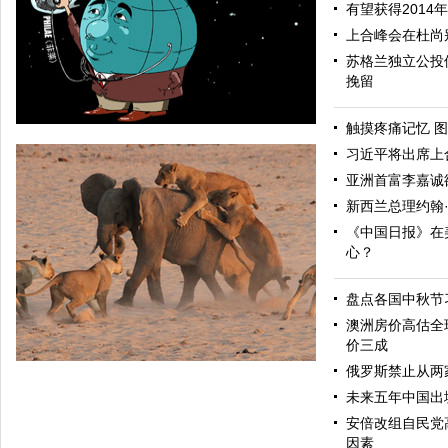
有望获得2014
上合峰会在杜尚
苏格兰独立公投
挽留
触摸疼痛记忆 图
习近平将出席上
亚洲首富李嘉诚
新西兰总理约翰
《中国日报》在
心？
盘点各国中秋节
中国日报漫画：探索
澳洲房价高估全
价三成
俄罗斯禁止从两
未来五年中国出
安倍改组自民党
因素