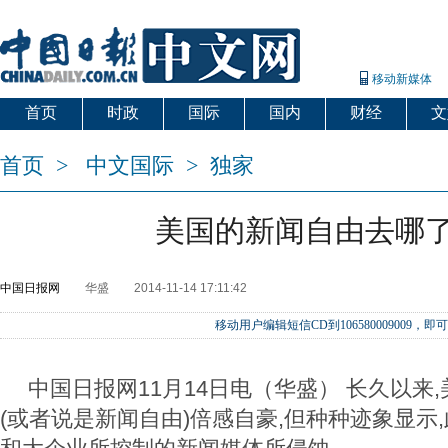
移动新媒体
首页
时政
国际
国内
财经
文
首页
>
中文国际
>
独家
美国的新闻自由去哪
中国日报网
华盛
2014-11-14 17:11:42
移动用户编辑短信CD到106580009009
中国日报网11月14日电（华盛） 长久以来
(或者说是新闻自由)倍感自豪,但种种迹象显示