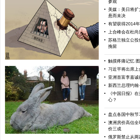
参观
美媒：美日将扩
悬而未决
有望获得2014
上合峰会在杜尚
苏格兰独立公投
挽留
触摸疼痛记忆 图
习近平将出席上
亚洲首富李嘉诚
新西兰总理约翰
《中国日报》在
心？
盘点各国中秋节
中国日报漫画：解救
澳洲房价高估全
价三成
俄罗斯禁止从两