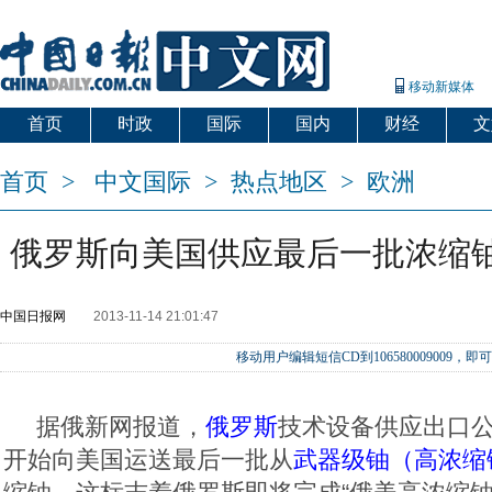
移动新媒体
首页
时政
国际
国内
财经
文
首页
>
中文国际
>
热点地区
>
欧洲
俄罗斯向美国供应最后一批浓缩铀 
中国日报网
2013-11-14 21:01:47
移动用户编辑短信CD到106580009009
据俄新网报道，
俄罗斯
技术设备供应出口公
开始向美国运送最后一批从
武器级铀（高浓缩