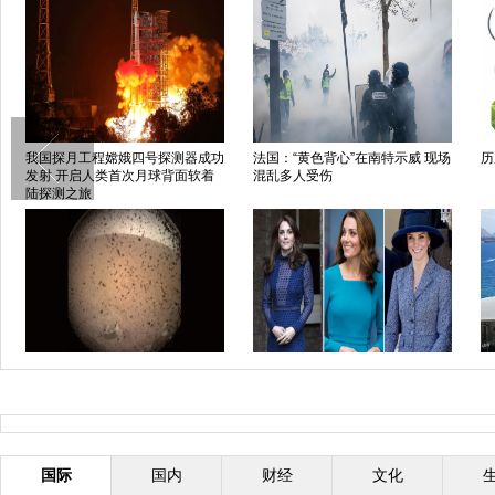
我国探月工程嫦娥四号探测器成功
法国：“黄色背心”在南特示威 现场
历
发射 开启人类首次月球背面软着
混乱多人受伤
陆探测之旅
“洞察”号无人探测器成功登陆火星
凯特王妃到底有多少件蓝色衣服？
巴
盘点凯特经典“蓝衣”look
国际
国内
财经
文化