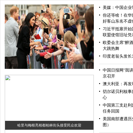
美媒：中国企业
你还等啥！在华
好客山东名不虚
习近平抵塞开始
联盟使馆旧址凭
欧委会主席“醉酒
大跳热舞
印度老翁头发长
中国日报网“我
京召开
澳大利亚：再发
切尔诺贝利核事
心
中国第三支赴利
任务回国
美国南部遭遇历
图）
哈里与梅根亮相都柏林街头接受民众欢迎