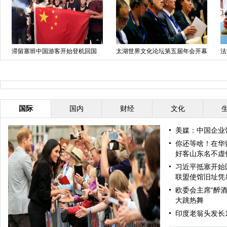
滞留塞班中国游客开始登机回国
太湖世界文化论坛第五届年会开幕
法
式在京举行
任
国际
国内
财经
文化
美媒：中国企业
你还等啥！在华
好客山东名不虚
习近平抵塞开始
联盟使馆旧址凭
欧委会主席“醉酒
大跳热舞
印度老翁头发长