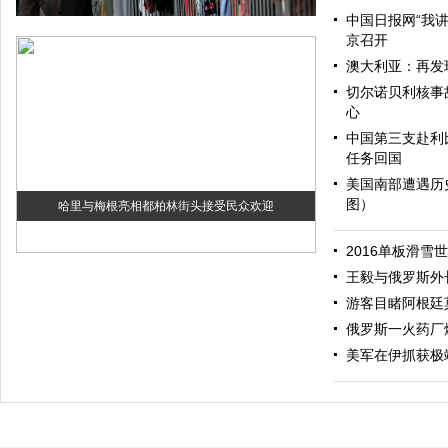
中国日报网“我
京召开
澳大利亚：再发
切尔诺贝利核事
心
中国第三支赴利
任务回国
美国南部遭遇历
图）
哈里与梅根亮相都柏林街头接受民众欢迎
2016单板滑雪
王毅与俄罗斯外
游客目睹阿根廷
俄罗斯一火药厂
美军在伊抓获极
伊斯坦布尔遭炸弹袭击 至少11死36伤（图）