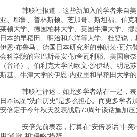
韩联社报道，这些新加入的学者来自美
亚、耶鲁、普林斯顿、芝加哥、斯坦福、伯克
莱顿大学、德国柏林大学、英国牛津大学、挪
日本的早稻田、明治和东洋等大学。杜登说，
伊恩·布鲁马、德国日本研究所的弗朗茨·瓦尔
会科学院的塞巴斯蒂安·勒舍瓦利耶、美国康
（音译）、伯利克大学的欧文·沙伊纳、明尼苏
斯基、牛津大学的伊恩·内亚里和早稻田大学的
韩联社评述，如此多学者站在一起，表
日本试图“洗白历史”是多么担心。而更多学者
安倍定于今年秋天发表战后70周年谈话施加压
安倍先前表态，打算在“安倍谈话”中突出
用“道歉”和“侵略”措辞。