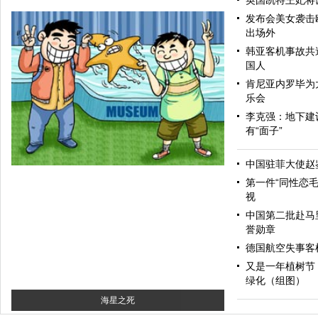
英国凯特王妃将
发布会美女袭击
出场外
韩亚客机事故共造
国人
肯尼亚内罗毕为
乐会
李克强：地下建
有“面子”
和为贵
中国驻菲大使赵
第一件“同性恋毛
视
中国第二批赴马
誉勋章
德国航空失事客机
又是一年植树节
绿化（组图）
海星之死