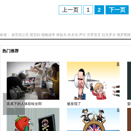
上一页
1
2
下一页
标签：
波茨坦公告
慰安妇
侵略战争
择捉岛
铃木信
声讨
开罗宣言
拉夫罗夫
俄罗斯报
热门推荐
面具下的人体彩绘女郎
被发现了
盟