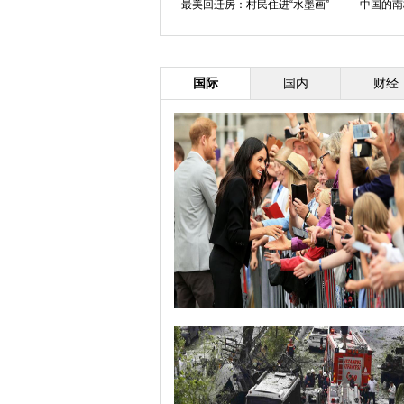
最美回迁房：村民住进“水墨画”
中国的南
国际
国内
财经