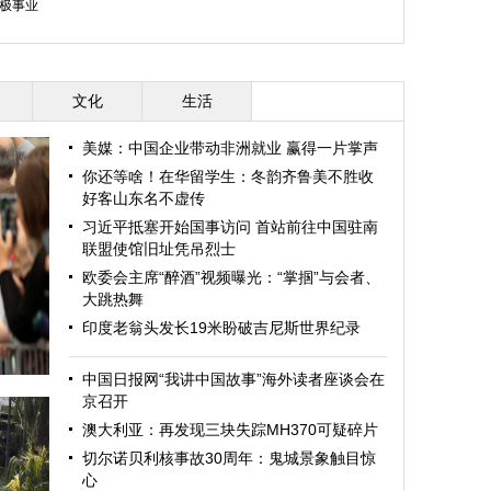
极事业
文化
生活
美媒：中国企业带动非洲就业 赢得一片掌声
你还等啥！在华留学生：冬韵齐鲁美不胜收
好客山东名不虚传
习近平抵塞开始国事访问 首站前往中国驻南
联盟使馆旧址凭吊烈士
欧委会主席“醉酒”视频曝光：“掌掴”与会者、
大跳热舞
印度老翁头发长19米盼破吉尼斯世界纪录
中国日报网“我讲中国故事”海外读者座谈会在
京召开
澳大利亚：再发现三块失踪MH370可疑碎片
切尔诺贝利核事故30周年：鬼城景象触目惊
心