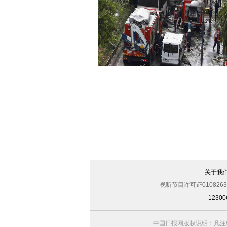
哈里与梅根亮相都柏林街头接受民众欢
伊斯坦布尔遭炸弹袭击 至少11死36伤（
关于我
视听节目许可证0108263
123
中国日报网版权说明：凡注