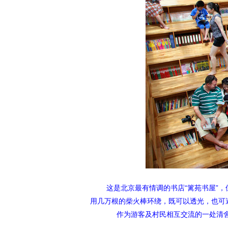
这是北京最有情调的书店“篱苑书屋”，
用几万根的柴火棒环绕，既可以透光，也可
作为游客及村民相互交流的一处清舍