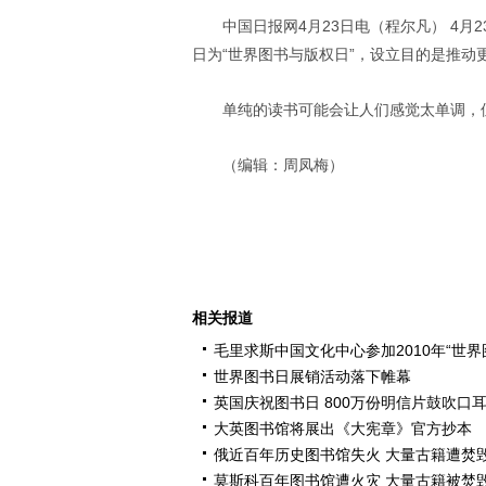
中国日报网4月23日电（程尔凡） 4月
日为“世界图书与版权日”，设立目的是推动
单纯的读书可能会让人们感觉太单调，
（编辑：周凤梅）
相关报道
毛里求斯中国文化中心参加2010年“世
世界图书日展销活动落下帷幕
英国庆祝图书日 800万份明信片鼓吹口
大英图书馆将展出《大宪章》官方抄本
俄近百年历史图书馆失火 大量古籍遭焚
莫斯科百年图书馆遭火灾 大量古籍被焚