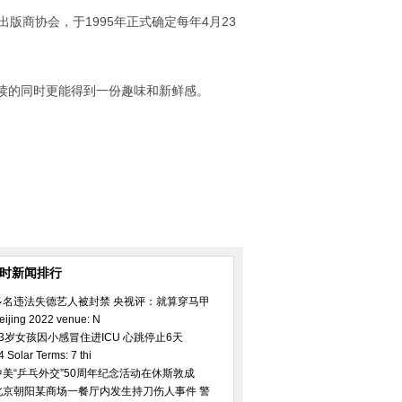
出版商协会，于1995年正式确定每年4月23
读的同时更能得到一份趣味和新鲜感。
小时新闻排行
多名违法失德艺人被封禁 央视评：就算穿马甲
eijing 2022 venue: N
23岁女孩因小感冒住进ICU 心跳停止6天
4 Solar Terms: 7 thi
中美“乒乓外交”50周年纪念活动在休斯敦成
北京朝阳某商场一餐厅内发生持刀伤人事件 警