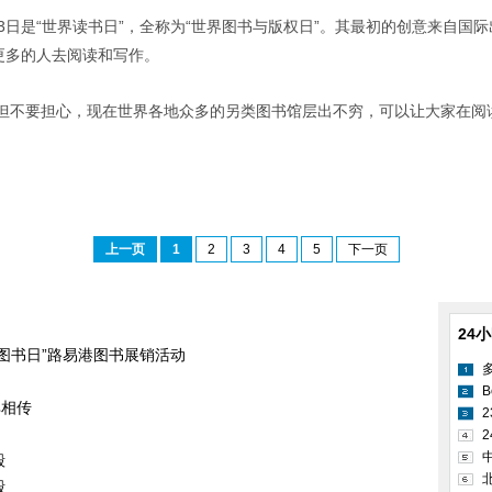
23日是“世界读书日”，全称为“世界图书与版权日”。其最初的创意来自国际
更多的人去阅读和写作。
但不要担心，现在世界各地众多的另类图书馆层出不穷，可以让大家在阅
上一页
1
2
3
4
5
下一页
24
界图书日”路易港图书展销活动
B
耳相传
2
毁
毁