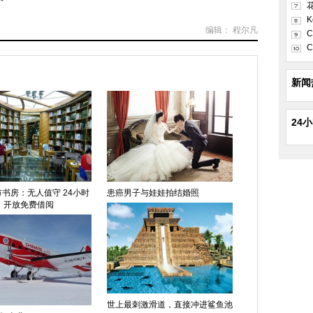
K
编辑： 程尔凡
C
C
新闻
24
书房：无人值守 24小时
患癌男子与娃娃拍结婚照
开放免费借阅
世上最刺激滑道，直接冲进鲨鱼池