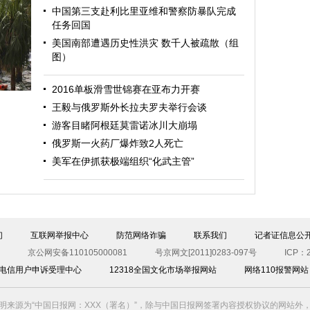
中国第三支赴利比里亚维和警察防暴队完成
任务回国
美国南部遭遇历史性洪灾 数千人被疏散（组
图）
迎
2016单板滑雪世锦赛在亚布力开赛
王毅与俄罗斯外长拉夫罗夫举行会谈
游客目睹阿根廷莫雷诺冰川大崩塌
俄罗斯一火药厂爆炸致2人死亡
美军在伊抓获极端组织“化武主管”
图）
们
互联网举报中心
防范网络诈骗
联系我们
记者证信息公
京公网安备110105000081
号京网文[2011]0283-097号
ICP：2
00电信用户申诉受理中心
12318全国文化市场举报网站
网络110报警网站
明来源为“中国日报网：XXX（署名）”，除与中国日报网签署内容授权协议的网站外