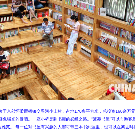
位于京郊怀柔雁栖镇交界河小山村，占地170多平方米，总投资160余
避免强光的暴晒。一座小桥是到书屋的必经之路。“篱苑书屋”可以向游客
雅苑。 每一位对书屋有兴趣的人都可带三本书到这里，也可以在离去时