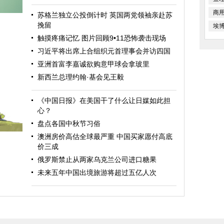
商
苏格兰独立公投倒计时 英国两党领袖亲赴苏
挽留
埃
触摸疼痛记忆 图片回顾9•11恐怖袭击现场
习近平将出席上合组织元首理事会并访四国
亚洲首富李嘉诚欲购意甲球会拿玻里
新西兰总理约翰·基会见王毅
《中国日报》在美国干了什么让日媒如此担
心？
盘点各国中秋节习俗
澳洲房价高估全球最严重 中国买家愿付高底
价三成
俄罗斯禁止从两家乌克兰公司进口糖果
未来五年中国出境旅游将超过五亿人次