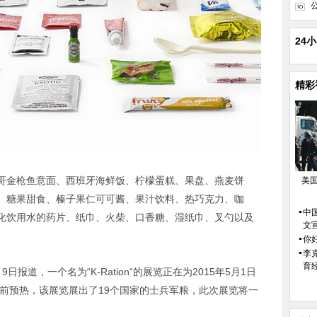
24
精彩
哥金枪鱼意面、西班牙海鲜饭、柠檬蛋糕、果盘、燕麦饼
美
、糖果甜食、榛子果仁可可酱、果汁饮料、热巧克力、咖
中
化饮用水的药片、纸巾、火柴、口香糖、湿纸巾、叉勺以及
文
你好
李
育
报道，一个名为“K-Ration“的展览正在为2015年5月1日
提前预热，该展览展出了19个国家的士兵军粮，此次展览将一