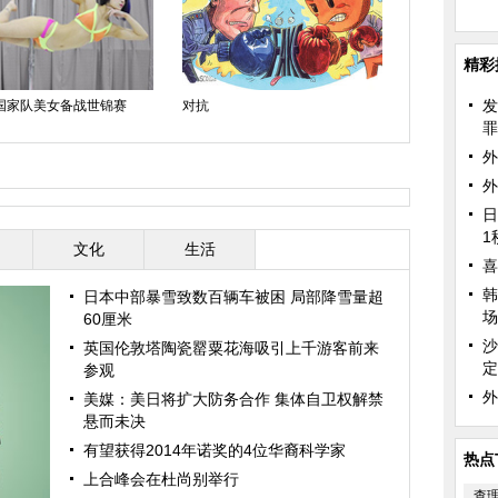
精彩
发
国家队美女备战世锦赛
对抗
刘涛晒京剧扮
罪
动人(图)
外
外
日
1
文化
生活
喜
韩
日本中部暴雪致数百辆车被困 局部降雪量超
场
60厘米
沙
英国伦敦塔陶瓷罂粟花海吸引上千游客前来
定
参观
外
美媒：美日将扩大防务合作 集体自卫权解禁
悬而未决
有望获得2014年诺奖的4位华裔科学家
热点
上合峰会在杜尚别举行
查