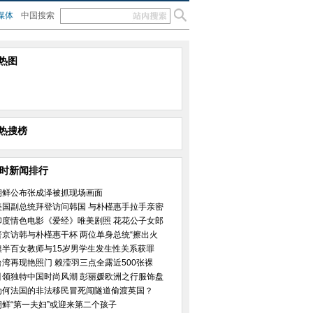
媒体
中国搜索
热图
热搜榜
小时新闻排行
朝鲜公布张成泽被抓现场画面
美国副总统拜登访问韩国 与朴槿惠手拉手亲密
印度情色电影《爱经》唯美剧照 花花公子女郎
普京访韩与朴槿惠干杯 两位单身总统“擦出火
澳半百女教师与15岁男学生发生性关系获罪
台湾再现艳照门 赖滢羽三点全露近500张裸
引领独特中国时尚风潮 彭丽媛欧洲之行服饰盘
为何法国的非法移民冒死闯隧道偷渡英国？
朝鲜“第一夫妇”或迎来第二个孩子