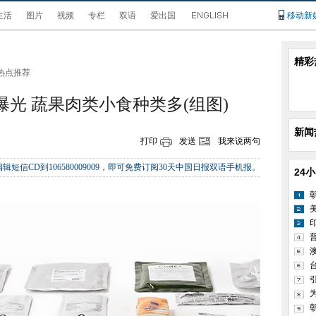
生活
图片
视频
专栏
双语
爱出国
移动新
精彩
热点推荐
曝光 蔬果肉类小食种类多(组图)
新闻
打印
发送
我来说两句
辑短信CD到106580009009，即可免费订阅30天中国日报双语手机报。
24