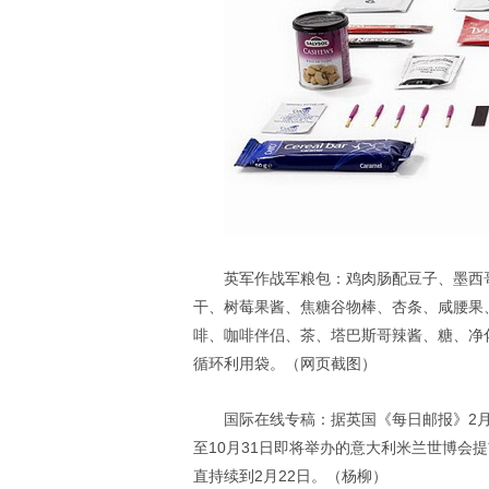
英军作战军粮包：鸡肉肠配豆子、墨西
干、树莓果酱、焦糖谷物棒、杏条、咸腰果
啡、咖啡伴侣、茶、塔巴斯哥辣酱、糖、净
循环利用袋。（网页截图）
国际在线专稿：据英国《每日邮报》2月9日
至10月31日即将举办的意大利米兰世博会
直持续到2月22日。（杨柳）