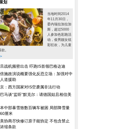
策划
当地时间2014
年11月30日，
委内瑞拉加拉加
斯，超过5000
人参加色彩跑活
动，俊男靓女炫
彩狂欢，为儿童
筹款。
>
旦战机频密出击 吓跑IS首领巴格达迪
倍施政演说概要强化反恐立场：加强对中
人道援助
京：西方国家对IS空袭属非法行动
巴马谈“监听”默克尔：请德国姑且相信美
本中部暴雪致数百辆车被困 局部降雪量
主动掀裙
人像摄影：步入现实的“幽灵公主”
张歆艺如花妆附体 
60厘米
坏网友
美协商尽快修订原子能协定 不包含禁止
浓缩条款