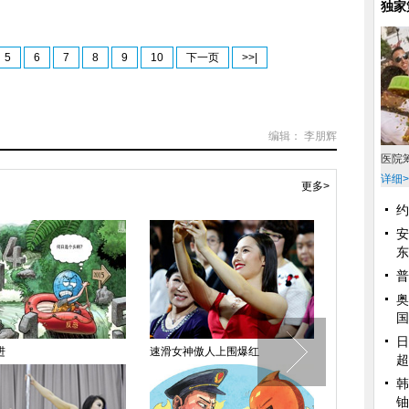
独家
5
6
7
8
9
10
下一页
>>|
编辑： 李朋辉
医院
详细>
更多>
约
安
东
普
奥
国
日
进
速滑女神傲人上围爆红
女星为博眼球
超
韩
铀