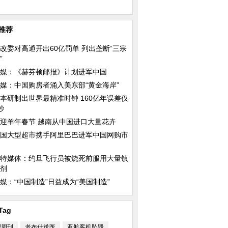
推荐
改委对高通开出60亿罚单 列出垄断“三宗
相 穿粉色戏服妩媚
一男拥二女：俄罗斯警校美女真开
王珞丹姐姐美艳私照
”
放
全身材火辣
媒：《赫芬顿邮报》计划进军中国
媒：中国购房者涌入美东部“黄金海岸”
本研制出世界最精准时钟 160亿年误差仅
秒
迎羊年春节 越南从中国进口大量花卉
国大型超市携手阿里巴巴进军中国网购市
特媒体：约旦飞行员被烧死前服用大量镇
剂
媒：“中国制造”日益成为“美国制造”
Tag
理周刊
老布什送医
亚航客机坠毁