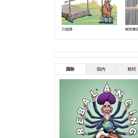
停不下来
只能降
钢管舞
国际
国内
财经