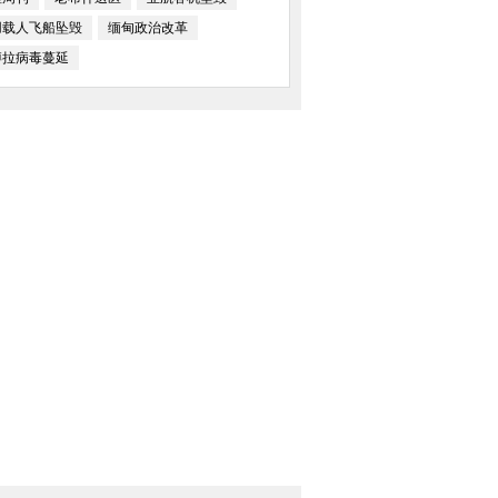
用载人飞船坠毁
缅甸政治改革
博拉病毒蔓延