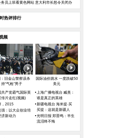
公务员上班看黄色网站 意大利市长怒令关闭办
小时热评排行
视频
国：旧金山警察误杀
国际油价跳水 一度跌破50
持“气枪”男子
美元
国共产党霸气国际英
上海广播电视台 臧熹：
宣传片走红(视频)
谁是真正的英雄
，2015
新疆电视台 海米提·买
买提：这就是新疆人
克强：以大众创业培
经济新动力
光明日报 郑晋鸣：半生
流泪终不悔