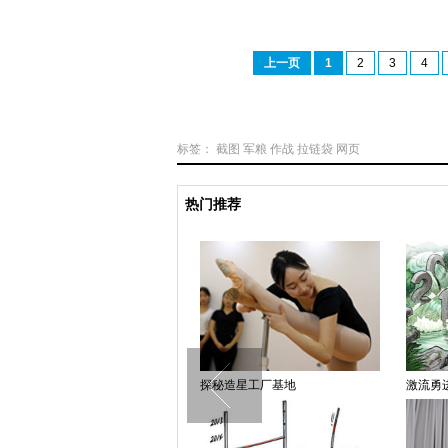
上一页
1
2
3
4
标签：
截图
军粮
作战
拉链袋
网页
热门推荐
章子怡落泪答应汪峰求婚
探秘造星工厂基地
激流勇