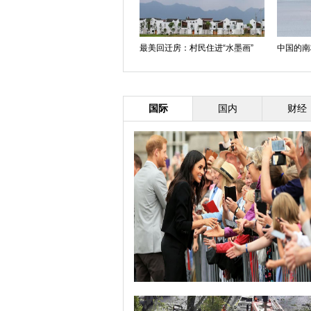
最美回迁房：村民住进“水墨画”
中国的南
国际
国内
财经