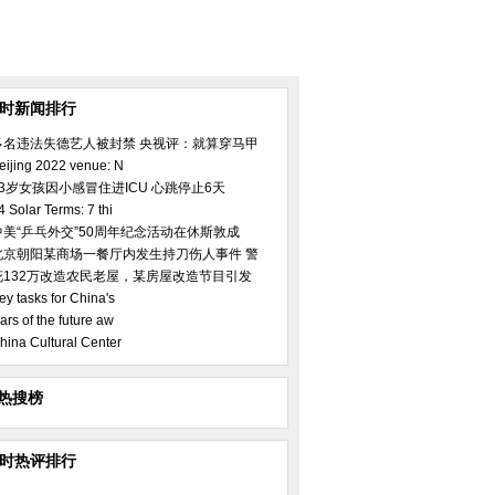
小时新闻排行
多名违法失德艺人被封禁 央视评：就算穿马甲
eijing 2022 venue: N
23岁女孩因小感冒住进ICU 心跳停止6天
4 Solar Terms: 7 thi
中美“乒乓外交”50周年纪念活动在休斯敦成
北京朝阳某商场一餐厅内发生持刀伤人事件 警
花132万改造农民老屋，某房屋改造节目引发
ey tasks for China's
ars of the future aw
hina Cultural Center
热搜榜
小时热评排行