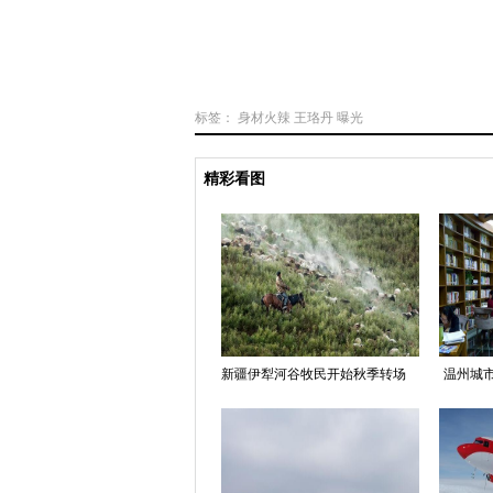
标签：
身材火辣
王珞丹
曝光
精彩看图
新疆伊犁河谷牧民开始秋季转场
温州城市