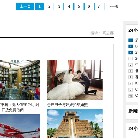
上一页
1
2
3
4
5
6
7
下一页
24
编辑： 妮思娜
B
2
K
C
C
书房：无人值守 24小时
患癌男子与娃娃拍结婚照
开放免费借阅
新闻
24