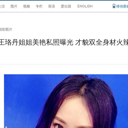
生活
图片
视频
专栏
双语
爱出国
移动新
精彩图片
王珞丹姐姐美艳私照曝光 才貌双全身材火