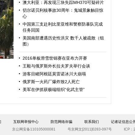
澳大利亚：再发现三块失踪MH370可疑碎片
切尔诺贝利核事故30周年：鬼城景象触目惊
心
中国第三支赴利比里亚维和警察防暴队完成
任务回国
美国南部遭遇历史性洪灾 数千人被疏散（组
图）
迎
2016单板滑雪世锦赛在亚布力开赛
王毅与俄罗斯外长拉夫罗夫举行会谈
游客目睹阿根廷莫雷诺冰川大崩塌
俄罗斯一火药厂爆炸致2人死亡
美军在伊抓获极端组织“化武主管”
图）
们
互联网举报中心
防范网络诈骗
联系我们
记者证信息公
京公网安备110105000081
号京网文[2011]0283-097号
ICP：2