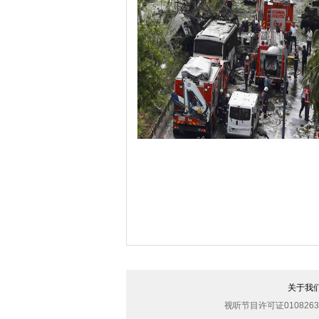
哈里与梅根亮相都柏林街头接受民众欢
伊斯坦布尔遭炸弹袭击 至少11死36伤（
关于我
视听节目许可证0108263