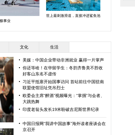
世上最刺激滑道，直接冲进鲨鱼池
极事业
文化
生活
美媒：中国企业带动非洲就业 赢得一片掌声
你还等啥！在华留学生：冬韵齐鲁美不胜收
好客山东名不虚传
习近平抵塞开始国事访问 首站前往中国驻南
联盟使馆旧址凭吊烈士
欧委会主席“醉酒”视频曝光：“掌掴”与会者、
大跳热舞
印度老翁头发长19米盼破吉尼斯世界纪录
中国日报网“我讲中国故事”海外读者座谈会在
京召开