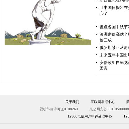
新西兰总理约翰
《中国日报》在
心？
盘点各国中秋节
亚太再平衡
澳洲房价高估全
价三成
俄罗斯禁止从两
未来五年中国出
安倍改组自民党
因素
投掷
关于我们
互联网举报中心
视听节目许可证0108263
京公网安备11010500008
12300电信用户申诉受理中心
1