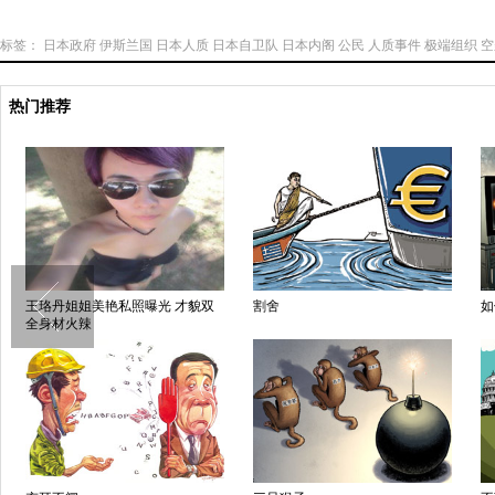
标签：
日本政府
伊斯兰国
日本人质
日本自卫队
日本内阁
公民
人质事件
极端组织
空
热门推荐
王珞丹姐姐美艳私照曝光 才貌双
割舍
如
全身材火辣