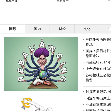
充耳不闻
三只猴子
不
国际
国内
财经
文化
英国伦敦塔陶瓷
参观
美媒：美日将扩
悬而未决
有望获得2014
上合峰会在杜尚
苏格兰独立公投
挽留
触摸疼痛记忆 图
习近平将出席上
亚洲首富李嘉诚