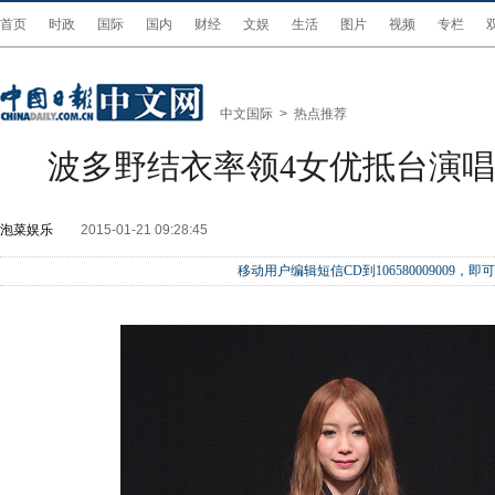
首页
时政
国际
国内
财经
文娱
生活
图片
视频
专栏
中文国际
>
热点推荐
波多野结衣率领4女优抵台演
泡菜娱乐
2015-01-21 09:28:45
移动用户编辑短信CD到106580009009