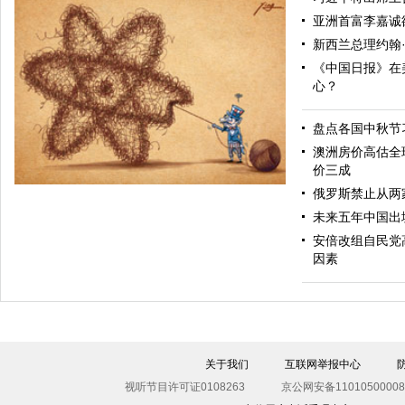
亚洲首富李嘉诚
新西兰总理约翰
《中国日报》在
心？
盘点各国中秋节
始料不及
澳洲房价高估全
价三成
俄罗斯禁止从两
未来五年中国出
安倍改组自民党
因素
乱麻
关于我们
互联网举报中心
视听节目许可证0108263
京公网安备11010500008