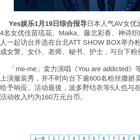
Yes娱乐1月19日综合报导
日本人气AV女优
4名女优佳苗琉花、Maika、藤北彩香、神诗织组
人一起访台并选在台北ATT SHOW BOX举
成女警、女仆、老师、秘书、护士，与台下粉
「me-me」卖力演唱《You are addicte
上演服装秀，并不时向台下逾600名粉丝撒娇
给予响应。活动最後，波多野结衣等5人也与
活动收入约为160万元台币。
上一页
1
2
3
4
5
6
7
8
9