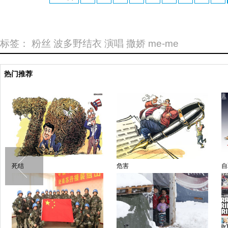
标签：
粉丝
波多野结衣
演唱
撒娇
me-me
热门推荐
死结
危害
自