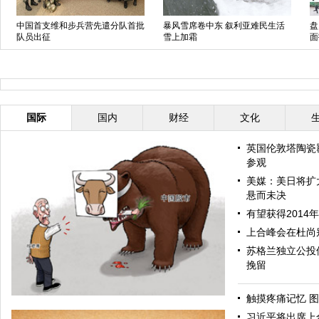
中国首支维和步兵营先遣分队首批
暴风雪席卷中东 叙利亚难民生活
盘
队员出征
雪上加霜
面
国际
国内
财经
文化
英国伦敦塔陶瓷
参观
美媒：美日将扩
悬而未决
有望获得2014
上合峰会在杜尚
苏格兰独立公投
挽留
触摸疼痛记忆 图
习近平将出席上