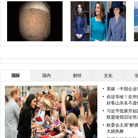
“洞察”号无人探测器成功登陆火星
凯特王妃到底有多少件蓝色衣服？
巴
盘点凯特经典“蓝衣”look
国际
国内
财经
文化
美媒：中国企业
你还等啥！在华
好客山东名不虚
习近平抵塞开始
联盟使馆旧址凭
欧委会主席“醉酒
大跳热舞