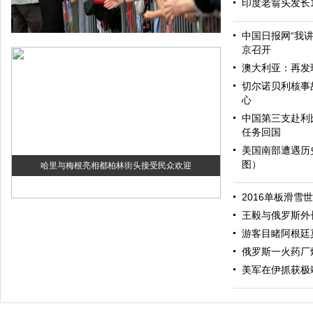
印度老翁头发长
中国日报网“我
京召开
澳大利亚：再发
切尔诺贝利核事
心
中国第三支赴利
任务回国
美国南部遭遇历
图）
哈里与梅根亮相都柏林街头接受民众欢迎
2016单板滑雪
王毅与俄罗斯外
游客目睹阿根廷
俄罗斯一火药厂
美军在伊抓获极