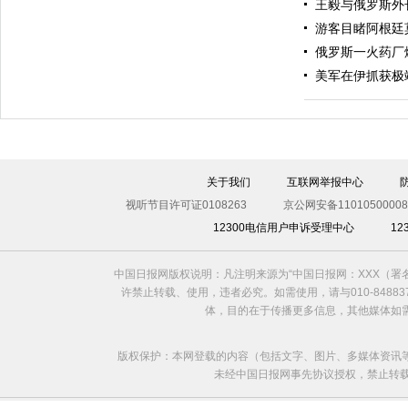
王毅与俄罗斯外
游客目睹阿根廷
俄罗斯一火药厂
美军在伊抓获极
伊斯坦布尔遭炸弹袭击 至少11死36伤（图）
关于我们
互联网举报中心
视听节目许可证0108263
京公网安备11010500008
12300电信用户申诉受理中心
1
中国日报网版权说明：凡注明来源为“中国日报网：XXX（
许禁止转载、使用，违者必究。如需使用，请与010-8488
体，目的在于传播更多信息，其他媒体如
版权保护：本网登载的内容（包括文字、图片、多媒体资讯
未经中国日报网事先协议授权，禁止转载使用。给