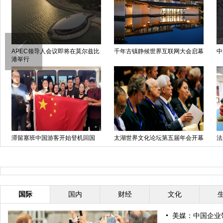
APEC领导人会议即将在莫尔兹比
千年古镇静候世界互联网大会启幕
中
港举行
滞留塞班中国游客开始登机回国
太湖世界文化论坛第五届年会开幕
法
式在京举行
任
国际
国内
财经
文化
美媒：中国企业