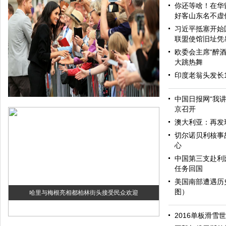
你还等啥！在华
好客山东名不虚
习近平抵塞开始
联盟使馆旧址凭
欧委会主席“醉酒
大跳热舞
印度老翁头发长
中国日报网“我
京召开
澳大利亚：再发
切尔诺贝利核事
心
中国第三支赴利
任务回国
美国南部遭遇历
图）
哈里与梅根亮相都柏林街头接受民众欢迎
2016单板滑雪