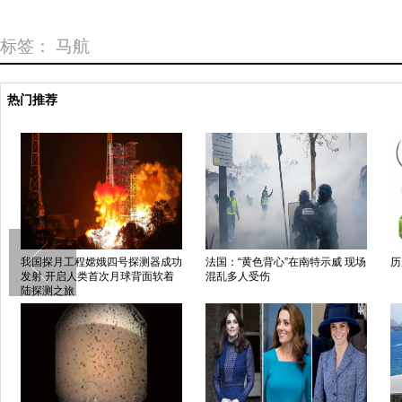
标签：
马航
热门推荐
我国探月工程嫦娥四号探测器成功
法国：“黄色背心”在南特示威 现场
历
发射 开启人类首次月球背面软着
混乱多人受伤
陆探测之旅