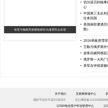
切尔诺贝利核事
心
中国第三支赴利
任务回国
美国南部遭遇历
图）
哈里与梅根亮相都柏林街头接受民众欢迎
2016单板滑雪
王毅与俄罗斯外
游客目睹阿根廷
俄罗斯一火药厂
美军在伊抓获极
伊斯坦布尔遭炸弹袭击 至少11死36伤（图）
关于我们
互联网举报中心
视听节目许可证0108263
京公网安备11010500008
12300电信用户申诉受理中心
1