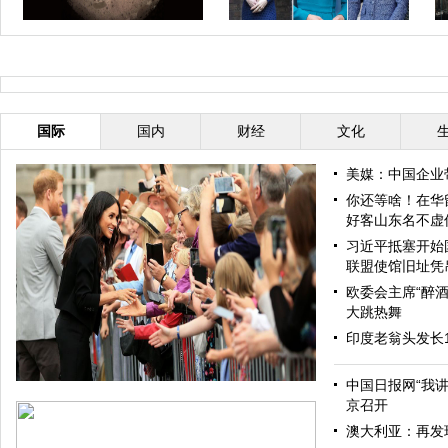
“洞察”号无人探测器成功登陆火星
凯特王妃到底有多少件蓝色衣服？
巴
盘点凯特经典“蓝衣”look
国际
国内
财经
文化
美媒：中国企业
你还等啥！在华
好客山东名不虚
习近平抵塞开始
联盟使馆旧址凭
欧委会主席“醉酒
大跳热舞
印度老翁头发长
中国日报网“我
京召开
澳大利亚：再发