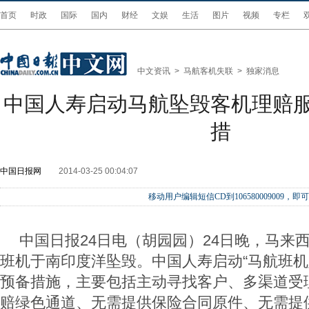
首页
时政
国际
国内
财经
文娱
生活
图片
视频
专栏
中文资讯
>
马航客机失联
>
独家消息
中国人寿启动马航坠毁客机理赔
措
中国日报网
2014-03-25 00:04:07
移动用户编辑短信CD到106580009009
中国日报24日电（胡园园）24日晚，马来西
班机于南印度洋坠毁。中国人寿启动“马航班机
预备措施，主要包括主动寻找客户、多渠道受
赔绿色通道、无需提供保险合同原件、无需提