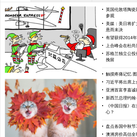
英国伦敦塔陶瓷
参观
美媒：美日将扩
悬而未决
有望获得2014
上合峰会在杜尚
苏格兰独立公投
挽留
触摸疼痛记忆 图
习近平将出席上
亚洲首富李嘉诚
新西兰总理约翰
《中国日报》在
心？
盘点各国中秋节
圣诞老人的烦恼
澳洲房价高估全