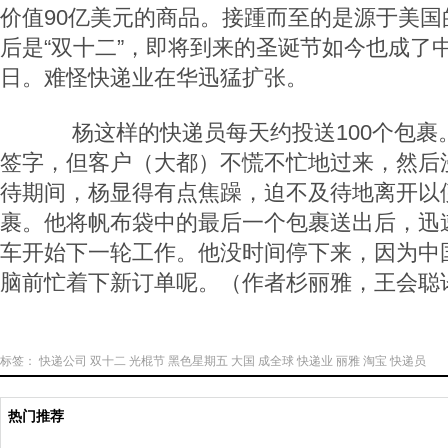
价值90亿美元的商品。接踵而至的是源于美国
后是“双十二”，即将到来的圣诞节如今也成了
日。难怪快递业在华迅猛扩张。
杨这样的快递员每天约投送100个包裹
签字，但客户（大都）不慌不忙地过来，然后
待期间，杨显得有点焦躁，迫不及待地离开以
裹。他将帆布袋中的最后一个包裹送出后，迅
车开始下一轮工作。他没时间停下来，因为中
脑前忙着下新订单呢。（作者杉丽雅，王会聪
标签：
快递公司
双十二
光棍节
黑色星期五
大国
成全球
快递业
丽雅
淘宝
快递员
热门推荐