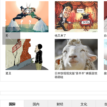
剪
他又来了
自
遮丑
日本惊现现实版“喜羊羊” 眯眼甜笑
接
萌萌哒
国际
国内
财经
文化