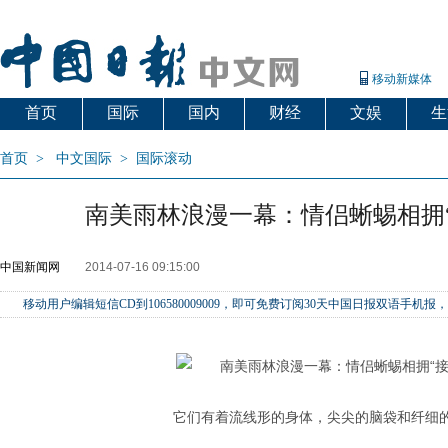
移动新媒体
首页
国际
国内
财经
文娱
生
首页
>
中文国际
>
国际滚动
南美雨林浪漫一幕：情侣蜥蜴相拥“
中国新闻网
2014-07-16 09:15:00
移动用户编辑短信CD到106580009009，即可免费订阅30天中国日报双语手
它们有着流线形的身体，尖尖的脑袋和纤细