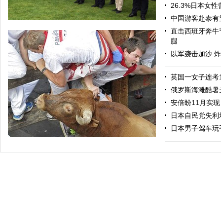
26.3%日本女性
中国游客赴泰有望
直击西班牙奔牛
腿
以军袭击加沙 
英国一女子连考
俄罗斯海滩酷暑
安倍盼11月实
李肇星法国凭吊884名一战华工墓地
日本自民党失利
日本男子驾车玩