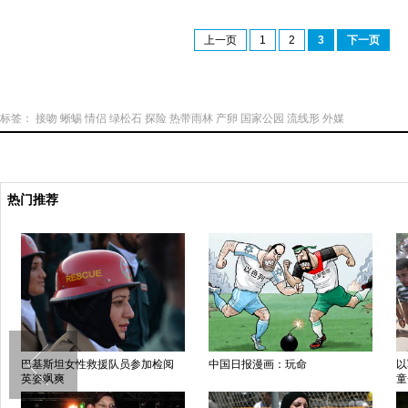
上一页
1
2
3
下一页
标签：
接吻
蜥蜴
情侣
绿松石
探险
热带雨林
产卵
国家公园
流线形
外媒
热门推荐
巴基斯坦女性救援队员参加检阅
中国日报漫画：玩命
以
英姿飒爽
童