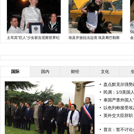
土耳其“巨人”少女获吉尼斯世界纪
埃及开放拉法边境 埃及裔巴勒斯
金
录
坦民众翻墙离境
（
国际
国内
财经
文化
盘点默克尔强势
民调：1/3美国
泰国严查外国人“
以色列称接受埃
英外交大臣辞职
普京：暂不讨论