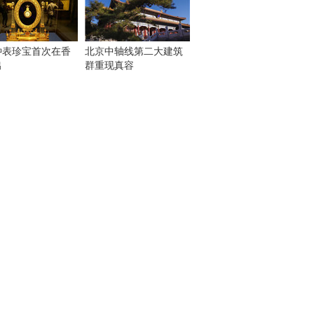
钟表珍宝首次在香
北京中轴线第二大建筑
出
群重现真容
！
：