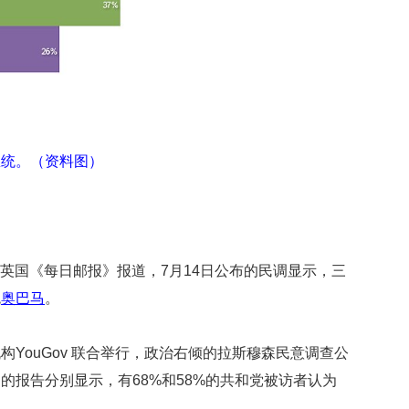
映
你
的
性
格
和
智
商
总统。（资料图）
联
合
国
维
和
据英国《每日邮报》报道，7月14日公布的民调显示，三
70
统
奥巴马
。
周
年
中
YouGov 联合举行，政治右倾的拉斯穆森民意调查公
国
维
的报告分别显示，有68%和58%的共和党被访者认为
和