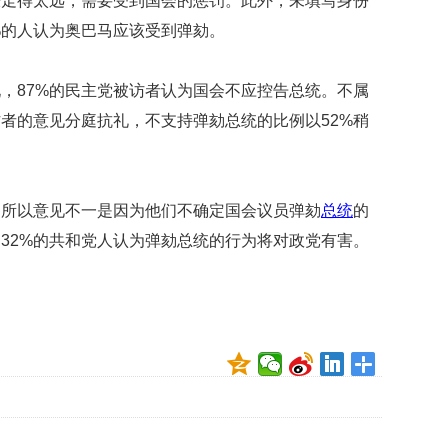
经走得太远，需要受到国会的惩罚。此外，未填写身份
礼
因
%的人认为奥巴马应该受到弹劾。
不
舍
女
，87%的民主党被访者认为国会不应控告总统。不属
儿
者的意见分庭抗礼，不支持弹劾总统的比例以52%稍
才
积
极
治
之所以意见不一是因为他们不确定国会议员弹劾
总统
的
疗
和32%的共和党人认为弹劾总统的行为将对政党有害。
报
告
显
示
20
年
我
国
专
利