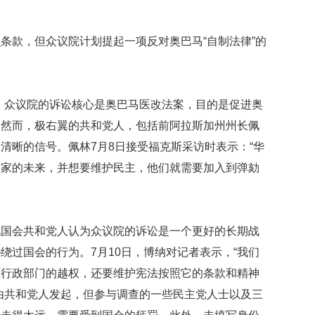
贡
献
获
劾
条款，但众议院计划提起一项反对奥巴马“自制法律”的
赞
英
国
，众议院的诉讼核心是奥巴马医改法案，目的是促进奥
女
子
。然而，极右翼的共和党人，包括前阿拉斯加州州长佩
的
清晰的信号。佩林7月8日接受福克斯采访时表示：“华
抗
国家的未来，并想要维护民主，他们就需要加入到弹劾
癌
奇
。
迹
曾
为
他国会共和党人认为众议院的诉讼是一个更好的长期战
自
绕过国会的行为。7月10日，博纳对记者表示，“我们
己
准
止行政部门的越权，还要维护宪法按照它的条款和精神
备
由共和党人发起，但参与调查的一些民主党人士以及三
葬