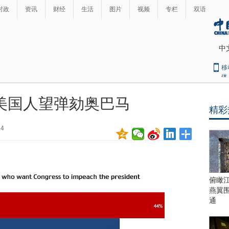
时政
资讯
财经
生活
图片
视频
专栏
双语
中
移
体
3美国人望弹劾奥巴马
精彩
最
热
24
新
世
界
闻
瞩
目
上
俯瞰
合
燕翼
青
通
岛
峰