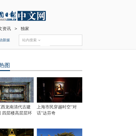
文资讯
>
独家
动新媒
站内搜索
热图
江西龙南清代古建
上海市民穿越时空“对
围 四层楼高层层环
话”达芬奇