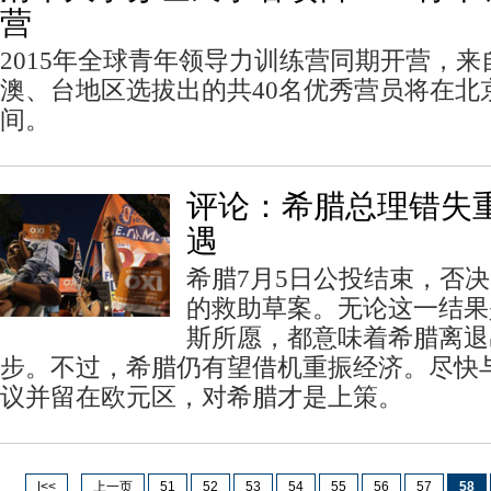
营
2015年全球青年领导力训练营同期开营，
澳、台地区选拔出的共40名优秀营员将在北
间。
评论：希腊总理错失
遇
希腊7月5日公投结束，否
的救助草案。无论这一结果
斯所愿，都意味着希腊离退
步。不过，希腊仍有望借机重振经济。尽快
议并留在欧元区，对希腊才是上策。
|<<
上一页
51
52
53
54
55
56
57
58