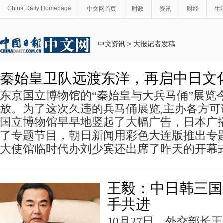
China Daily Homepage
中文网首页
时政
资讯
财经
生
中文资讯
>
大报记者发稿
秦始皇卫队远渡东洋，再启中日文
东京国立博物馆的“秦始皇与大兵马俑”展览
放。为了这次久违的兵马俑展览,主办各方
国立博物馆早早地竖起了大幅广告，日本广播
了专题节目，朝日新闻用彩色大连版推出专
大使馆临时代办刘少宾还出席了昨天的开幕
王毅：中日韩三国
手共进
10月27日，外交部长