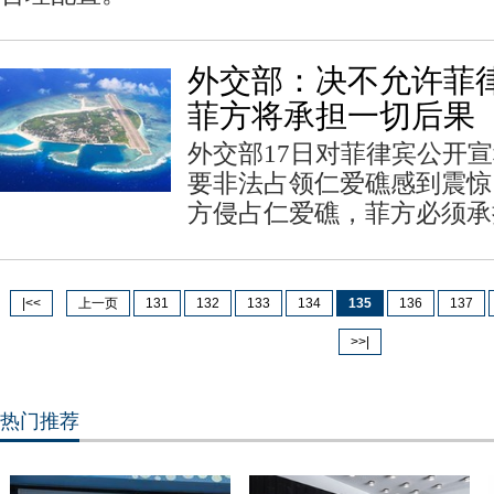
外交部：决不允许菲
菲方将承担一切后果
外交部17日对菲律宾公开宣
要非法占领仁爱礁感到震惊
方侵占仁爱礁，菲方必须承
|<<
上一页
131
132
133
134
135
136
137
>>|