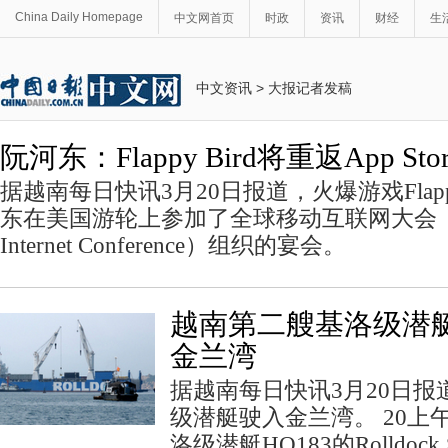
China Daily Homepage
中文网首页
时政
资讯
财经
生
中文资讯
>
大报记者发稿
阮河东：Flappy Bird将重返App Stor
据越南每日快讯3月20日报道，火爆游戏Flappy
东在美国游轮上参加了全球移动互联网大会（(Glob
Internet Conference）组织的宴会。
越南第二艘基洛级潜
金兰湾
据越南每日快讯3月20日
级潜艇驶入金兰湾。 20上
洛级潜艇HQ183的Rolldoc