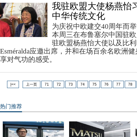
我驻欧盟大使杨燕怡习
中华传统文化
为庆祝中欧建交40周年而
本周三在布鲁塞尔中国驻欧
驻欧盟杨燕怡大使以及比利时公
Esméralda应邀出席，并和在场百余名欧
享对气功的感受。
|<<
上一页
71
72
73
74
75
76
77
78