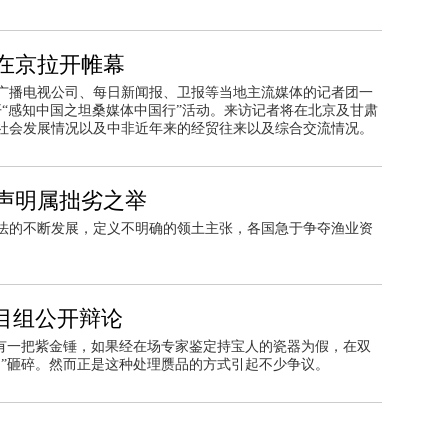
在京拉开帷幕
广播电视公司、每日新闻报、卫报等当地主流媒体的记者团一
间展开“感知中国之坦桑媒体中国行”活动。来访记者将在北京及甘肃
社会发展情况以及中非近年来的经贸往来以及综合交流情况。
声明属拙劣之举
法的不断发展，定义不明确的领土主张，各国急于争夺渔业资
目组公开辩论
刚有一把紫金锤，如果经在场专家鉴定持宝人的瓷器为假，在双
品”砸碎。然而正是这种处理赝品的方式引起不少争议。