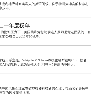
能够流利地应对来访客人的英语问候。位于梅州大埔县的长教村
廖乐年。
布上一年度税单
阵营的批评压力下，美国共和党总统侯选人罗姆尼竞选团队的一名
之前公布自己2011年的税单。
主任、Whipple V.N Jones教授孟晓犁在8月15日提名
GASA)院长，成为哈佛大学历任职位最高的中国人。
多的中国风投企业家在硅谷投资科技新兴企业，帮助它们开拓中
既有的风投商相抗衡。