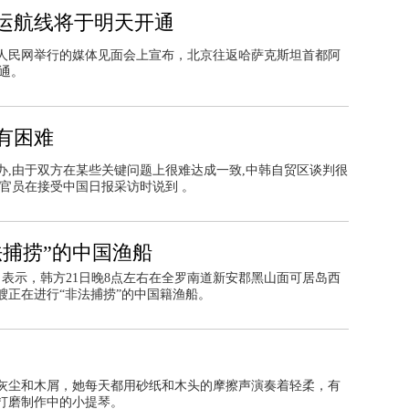
运航线将于明天开通
人民网举行的媒体见面会上宣布，北京往返哈萨克斯坦首都阿
开通。
有困难
办,由于双方在某些关键问题上很难达成一致,中韩自贸区谈判很
的官员在接受中国日报采访时说到
。
法捕捞”的中国渔船
日表示，韩方21日晚8点左右在全罗南道新安郡黑山面可居岛西
艘正在进行“非法捕捞”的中国籍渔船。
灰尘和木屑，她每天都用砂纸和木头的摩擦声演奏着轻柔，有
打磨制作中的小提琴。