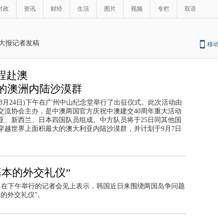
时政
资讯
财经
生活
图片
视频
专栏
双语
大报记者发稿
移
程赴澳
的澳洲内陆沙漠群
8月24日)下午在广州中山纪念堂举行了出征仪式。此次活动由
交流协会主办，是中澳两国官方庆祝中澳建交40周年重大活动
亚、新西兰、日本四国队员组成。中方队员将于25日同其他国
穿越世界上面积最大的澳大利亚内陆沙漠群，并计划于9月7日
本的外交礼仪”
4日在下午举行的记者会见上表示，韩国近日来围绕两国岛争问题
的外交礼仪”。