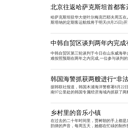
北京往返哈萨克斯坦首都客
哈萨克斯坦驻华大使叶尔梅克巴耶夫周五在
斯塔纳的定期客运航线将于明天(8月25日)
中韩自贸区谈判两年内完成
中韩自贸区第三轮谈判于今日在山东威海举
难按照预期在两年之内完成,一位参与谈判
韩国海警抓获两艘进行“非
据韩联社报道，韩国木浦海洋警察署8月22
南97公里处的韩国专属经济海域内抓获了两
乡村里的音乐小镇
在过去的二十年时间里，贾树朝的手上都是
韵律的声音，每周五天，她都在忙碌的制作