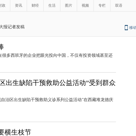
时政
资讯
财经
生活
图片
视频
专栏
双语
大报记者发稿
移
捧
现在很多西班牙的企业把眼光投向中国，不仅有投资领域甚至还
治区出生缺陷干预救助公益活动”受到群众
“西藏自治区出生缺陷干预救助义诊系列公益活动”在西藏堆龙德庆
要横生枝节