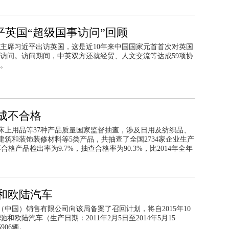
平英国“超级国事访问”回顾
主席习近平出访英国，这是近10年来中国国家元首首次对英国
访问。访问期间，中英双方还就经贸、人文交流等达成59项协
。
成不合格
了床上用品等37种产品质量国家监督抽查，涉及日用及纺织品、
筑和装饰装修材料等5类产品，共抽查了全国2734家企业生产
合格产品检出率为9.7%，抽查合格率为90.3%，比2014年全年
和欧陆汽车
中国）销售有限公司向该局备案了召回计划，将自2015年10
飞驰和欧陆汽车（生产日期：2011年2月5日至2014年5月15
06辆。