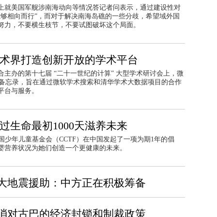
会上就美国军舰涉南海动向等情况答记者问表示，通过建设性对
能够相向而行”，而对于解决南海岛礁的一些分歧，希望域外国
努力，不要横生枝节，不要试图破坏这个局面。
学术界打造创新开放的学术平台
合主办的第十七届 “二十一世纪的计算” 大型学术研讨会上，微
作备忘录，旨在通过微软学术搜索和清华学术大数据项目的合作
平台与服务。
过生命最初1000天滋养未来
国少年儿童基金会（CCTF）在中国发起了一项为期1年的倡
母婴营养状况为她们创造一个更健康的未来。
大地震援助：中方正在积极筹备
消对古巴的经济封锁和制裁政策