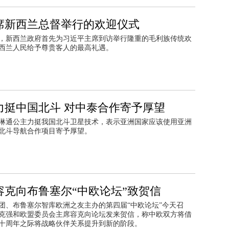
席新西兰总督举行的欢迎仪式
，新西兰政府首先为习近平主席到访举行隆重的毛利族传统欢
西兰人民给予尊贵客人的最高礼遇。
力挺中国北斗 对中泰合作寄予厚望
琳通公主力挺我国北斗卫星技术，表示亚洲国家应该使用亚洲
北斗导航合作项目寄予厚望。
容克向布鲁塞尔“中欧论坛”致贺信
团、布鲁塞尔智库欧洲之友主办的第四届“中欧论坛”今天召
克强和欧盟委员会主席容克向论坛发来贺信，称中欧双方将借
十周年之际将战略伙伴关系提升到新的阶段。