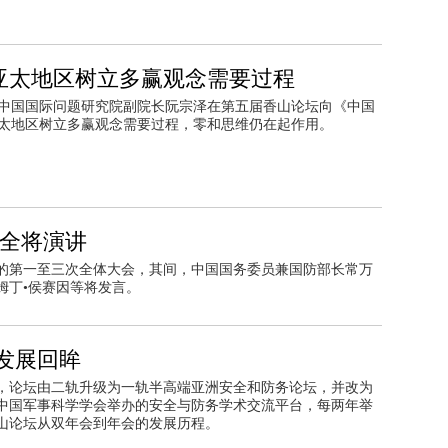
。
亚太地区树立多赢观念需要过程
午，中国国际问题研究院副院长阮宗泽在第五届香山论坛向《中国
太地区树立多赢观念需要过程，零和思维仍在起作用。
万全将演讲
日的第一至三次全体大会，其间，中国国务委员兼国防部长常万
姆丁•侯赛因等将发言。
发展回眸
，论坛由二轨升级为一轨半高端亚洲安全和防务论坛，并改为
为中国军事科学学会举办的安全与防务学术交流平台，每两年举
山论坛从双年会到年会的发展历程。