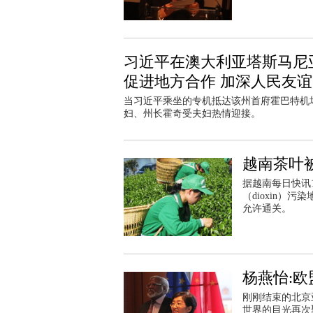
习近平在澳大利亚塔斯马尼
促进地方合作 加深人民友谊
当习近平乘坐的专机抵达该州首府霍巴特机
妇、州长霍奇受夫妇热情迎接。
越南茶叶
据越南每日快讯
（dioxin
允许通关。
杨燕怡:欧
刚刚结束的北京
世界的目光再次