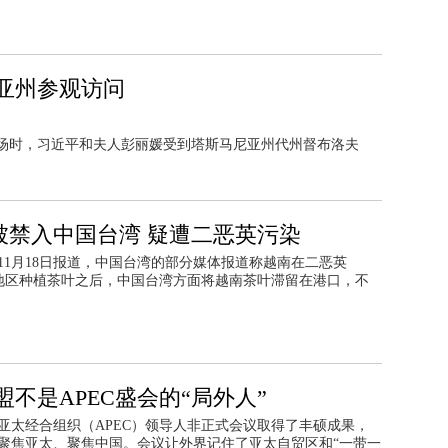
亚州参观访问
场时，习近平和夫人彭丽媛受到塔斯马尼亚州代州督布洛夫
被禁入中国台湾 疑遭二恶英污染
11月18日报道，中国台湾的部分媒体报道称越南在二恶英
）污染地区种植茶叶之后，中国台湾方面将越南茶叶滞留在港口，不
盟不是APEC盛会的“局外人”
亚太经合组织（APEC）领导人非正式会议取得了丰硕成果，
聚焦亚太、聚焦中国。会议让外界记住了亚太自贸区和“一带一