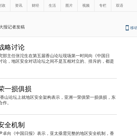
时政
资讯
财经
生活
图片
视频
专栏
双语
大报记者发稿
移
战略讨论
研究部主任张沱生在第五届香山论坛现场第一时间向《中国日
讨论，地区安全对话论坛之间不是互相对立的、排斥的，都是
荣一损俱损
届香山论坛上就地区安全架构表示，亚洲一荣俱荣一损俱损，东
合作。
安全机制
尹卓向《中国日报》表示，亚太亟需完整的地区安全机制，香