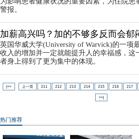
为影响患者健康状况的重要因素，为住院患
警报。
加薪高兴吗？加的不够多反而会郁
英国华威大学(University of Warvick
收入的增加并一定就能提升人的幸福感，这
者身上得到了更为集中的体现。
|<<
上一页
211
212
213
214
215
216
217
>>|