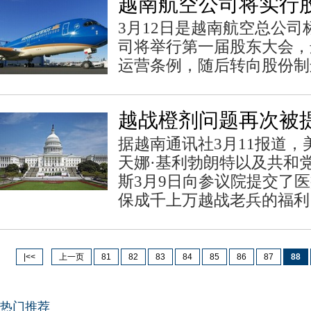
越南航空公司将实行
3月12日是越南航空总公
司将举行第一届股东大会，
运营条例，随后转向股份制
越战橙剂问题再次被
据越南通讯社3月11报道
天娜·基利勃朗特以及共和
斯3月9日向参议院提交了
保成千上万越战老兵的福利
|<<
上一页
81
82
83
84
85
86
87
88