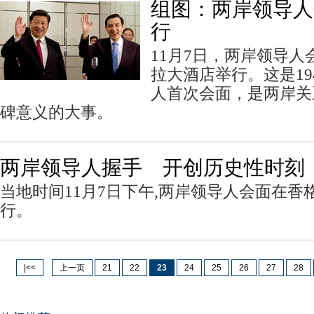
组图：两岸领导人
行
11月7日，两岸领导
拉大酒店举行。这是19
人首次会面，是两岸关
碑意义的大事。
两岸领导人握手 开创历史性时刻
当地时间11月7日下午,两岸领导人会面在香
行。
|<<
上一页
21
22
23
24
25
26
27
28