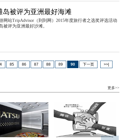
滩岛被评为亚洲最好海滩
网站TripAdvisor（到到网）2015年度旅行者之选奖评选活动
岛被评为亚洲最好沙滩。
4
85
86
87
88
89
90
下一页
>>|