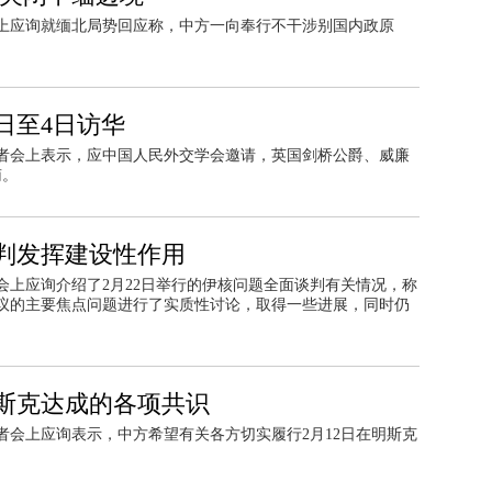
会上应询就缅北局势回应称，中方一向奉行不干涉别国内政原
日至4日访华
记者会上表示，应中国人民外交学会邀请，英国剑桥公爵、威廉
南。
判发挥建设性作用
会上应询介绍了2月22日举行的伊核问题全面谈判有关情况，称
议的主要焦点问题进行了实质性讨论，取得一些进展，同时仍
斯克达成的各项共识
者会上应询表示，中方希望有关各方切实履行2月12日在明斯克
。