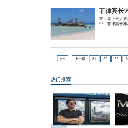
菲律宾长
在世界上最大旅游
中，菲律宾长滩
|<<
上一页
81
82
83
8