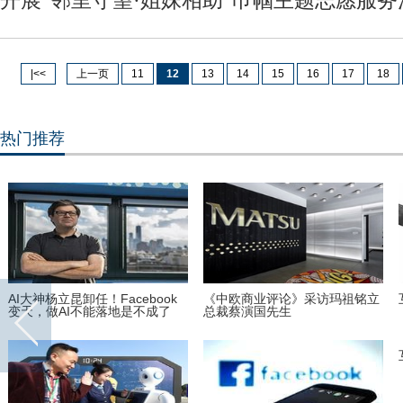
开展“邻里守望·姐妹相助”巾帼主题志愿服务
|<<
上一页
11
12
13
14
15
16
17
18