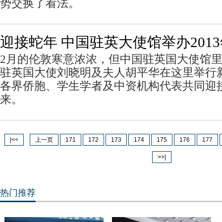
势交换了看法。
迎接蛇年 中国驻英大使馆举办201
2月的伦敦寒意浓浓，但中国驻英国大使馆
驻英国大使刘晓明及夫人胡平华在这里举行
各界侨胞、学生学者及中资机构代表共同迎
来。
|<<
上一页
171
172
173
174
175
176
177
>>|