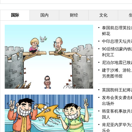
国际
国内
财经
文化
泰国前总理英拉
鲜花
中印总理天坛共
90后情侣蒙内
利完工
尼泊尔地震已致超
建于沙滩、游轮
另类图书馆
英国凯特王妃将
发布会美女袭击
出场外
韩亚客机事故共造
国人
肯尼亚内罗毕为
乐会