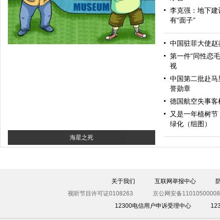
李克强：地下建
有“面子”
和为贵
中国驻菲大使赵
第一件“同性恋毛
视
中国第二批赴马
誉勋章
德国航空失事客机
又是一年植树节
绿化（组图）
海星之死
关于我们
互联网举报中心
视听节目许可证0108263
京公网安备11010500008
12300电信用户申诉受理中心
1