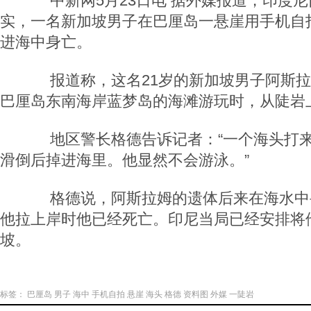
中新网5月23日电 据外媒报道，印度尼
实，一名新加坡男子在巴厘岛一悬崖用手机自
进海中身亡。
报道称，这名21岁的新加坡男子阿斯拉
巴厘岛东南海岸蓝梦岛的海滩游玩时，从陡岩
地区警长格德告诉记者：“一个海头打来
滑倒后掉进海里。他显然不会游泳。”
格德说，阿斯拉姆的遗体后来在海水中
他拉上岸时他已经死亡。印尼当局已经安排将
坡。
标签：
巴厘岛
男子
海中
手机自拍
悬崖
海头
格德
资料图
外媒
一陡岩