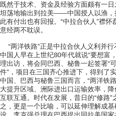
既然于技术、资金及经验方面颇有一日
坦荡地输出到拉美——中国授人以渔，
此有付出也有回报。“中拉合伙人”襟怀
意经两不耽误。
“两洋铁路”正是中拉合伙人义利并
中国人早在上世纪80年代就说“要想富
理出访，将会同巴西、秘鲁一起签署“
件”，项目在三国齐心推进下，得到了
中国、巴西与秘鲁三国而言，“两洋铁路
大提升区域、洲际进出口运输效率，降
互联互通。时代在发展，昔日的“修路”
之，更是一个比喻，可以延伸理解成基
设。李克强总理在巴西提出同拉美国家