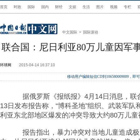
首页
时政
国际
国内
财经
文娱
生活
图片
视频
专栏
中文国际
>
国际滚动
联合国：尼日利亚80万儿童因军
环球网
2015-04-14 16:37:10
移动用户编辑短信CD到106580009009
据俄罗斯《报纸报》4月14日消息，联
13日发布报告称，“博科圣地”组织、武装军
利亚东北部地区爆发的冲突导致大约80万儿童
报告指出，暴力冲突对当地儿童造成极