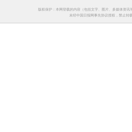
版权保护：本网登载的内容（包括文字、图片、多媒体资讯
未经中国日报网事先协议授权，禁止转载使用。给