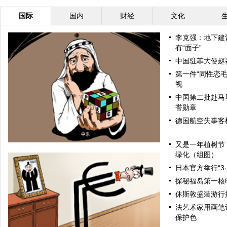
国际
国内
财经
文化
李克强：地下建
有“面子”
中国驻菲大使赵
第一件“同性恋毛
视
中国第二批赴马
誉勋章
德国航空失事客机
又是一年植树节
绿化（组图）
日本官方举行“3
探秘福岛第一核
休斯敦盛装游行
法艺术家用画笔让
保护色