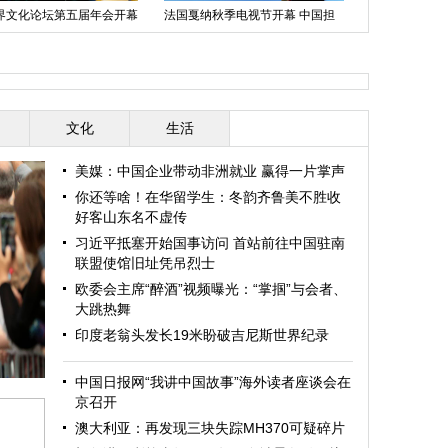
界文化论坛第五届年会开幕
法国戛纳秋季电视节开幕 中国担
国庆长假首日
举行
任主宾国
文化
生活
美媒：中国企业带动非洲就业 赢得一片掌声
你还等啥！在华留学生：冬韵齐鲁美不胜收
好客山东名不虚传
习近平抵塞开始国事访问 首站前往中国驻南
联盟使馆旧址凭吊烈士
欧委会主席“醉酒”视频曝光：“掌掴”与会者、
大跳热舞
印度老翁头发长19米盼破吉尼斯世界纪录
中国日报网“我讲中国故事”海外读者座谈会在
京召开
澳大利亚：再发现三块失踪MH370可疑碎片