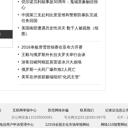
切尔诺贝利核事故30周年：鬼城景象触目惊
心
中国第三支赴利比里亚维和警察防暴队完成
任务回国
美国南部遭遇历史性洪灾 数千人被疏散（组
图）
迎
2016单板滑雪世锦赛在亚布力开赛
王毅与俄罗斯外长拉夫罗夫举行会谈
游客目睹阿根廷莫雷诺冰川大崩塌
俄罗斯一火药厂爆炸致2人死亡
美军在伊抓获极端组织“化武主管”
图）
们
互联网举报中心
防范网络诈骗
联系我们
记者证信息公
京公网安备110105000081
号京网文[2011]0283-097号
ICP：2
00电信用户申诉受理中心
12318全国文化市场举报网站
网络110报警网站