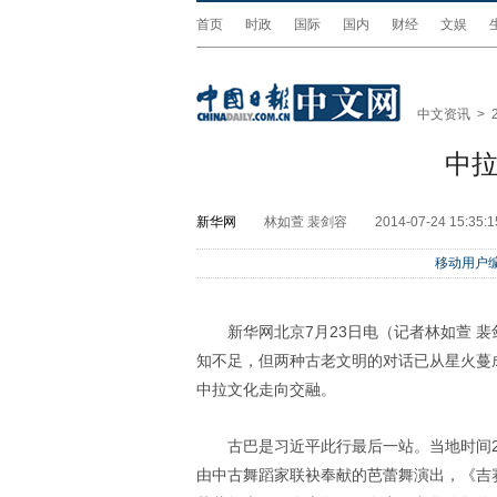
首页
时政
国际
国内
财经
文娱
中文资讯
>
中
新华网
林如萱 裴剑容
2014-07-24 15:35:1
移动用户编
新华网北京7月23日电（记者林如萱 
知不足，但两种古老文明的对话已从星火蔓
中拉文化走向交融。
古巴是习近平此行最后一站。当地时间
由中古舞蹈家联袂奉献的芭蕾舞演出，《吉