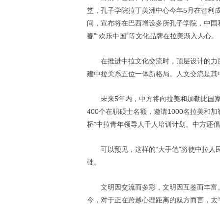
堂，孔子学院拉丁美洲中心今年5月在智利
间，宣布将在巴西增设多所孔子学院，中国和
春”“欢乐中国”等文化品牌在拉美渐入人心。
在推进中拉文化交流时，顶层设计的力
建中拉关系五位一体新格局。人文交流是其
未来5年内，中方将向拉美和加勒比国家
400个在职硕士名额，邀请1000名拉美和
桥”中拉青年领导人千人培训计划。中方还倡议
可以预见，这样的“大手笔”将使中拉
础。
文明因交流而多彩，文明因互鉴而丰富
今，对于正在跨越心理距离的双方而言，太