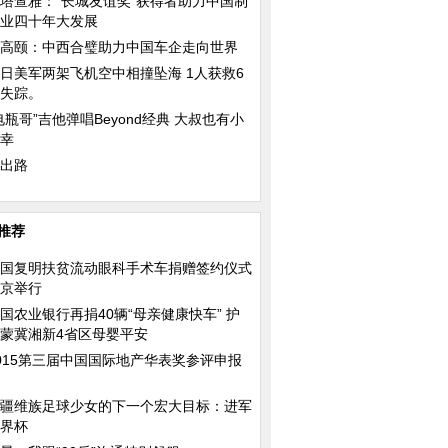
塔查雅：“长城友谊奖”获得者助力中国制
业四十年大发展
高颐：中西合璧助力中国车企走向世界
日美军两架飞机空中相撞坠海 1人获救6
失踪。
电瓶哥”吉他弹唱Beyond经典 大叔也有小
幸
出路
推荐
国复明扶贫流动眼科手术车捐赠签约仪式
京举行
国农业银行再捐40辆“母亲健康快车” 护
蒙冀湘新4省区母婴平安
015第三届中国国际地产华表奖参评申报
疆维族足球少女的下一个宏大目标：进军
界杯