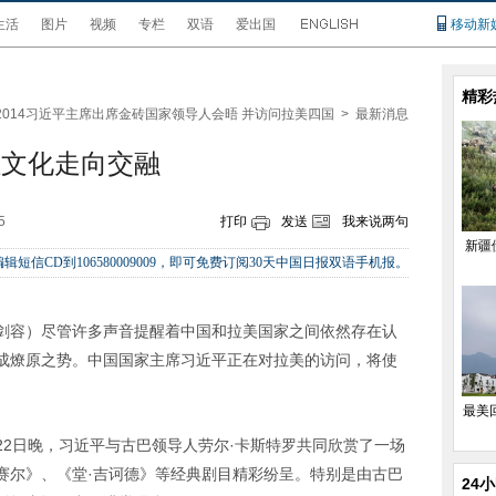
生活
图片
视频
专栏
双语
爱出国
移动新
精彩
2014习近平主席出席金砖国家领导人会晤 并访问拉美四国
>
最新消息
拉文化走向交融
5
打印
发送
我来说两句
新疆
辑短信CD到106580009009，即可免费订阅30天中国日报双语手机报。
裴剑容）尽管许多声音提醒着中国和拉美国家之间依然存在认
成燎原之势。中国国家主席习近平正在对拉美的访问，将使
最美
22日晚，习近平与古巴领导人劳尔·卡斯特罗共同欣赏了一场
赛尔》、《堂·吉诃德》等经典剧目精彩纷呈。特别是由古巴
24