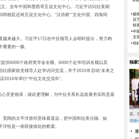
美
成立。去年中国和墨西哥互设文化中心。习近平访问拉美期
超
阿根廷还将互设文化中心。“汉语桥”“文化中国、四海同
百
轻
中
文
度越来越大。习近平17日在中拉领导人会晤时提出，努力构
你好
中重要的一极。
独家
提供6000个政府奖学金名额、6000个赴华培训名额以及
加勒比国家政党领导人赴华访问交流，并于2015年启动“未来之
2016年举行“中拉文化交流年”。
人民心灵更相亲，彼此更理解，为中拉关系长远发展夯实民意基
店。
。宽阔的太平洋曾经意味着遥远，把中国和拉美分隔。如
详细>
平洋恰是一座联接彼此的桥梁。
潘