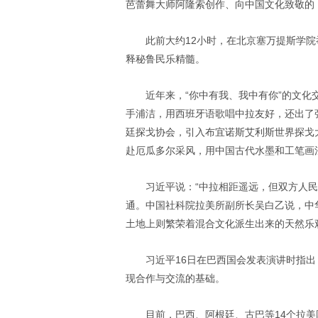
芭蕾舞大师阿隆索创作、向中国文化致敬的
此前大约12小时，在北京塞万提斯学
释秘鲁民乐精髓。
近年来，“你中有我、我中有你”的文
手浦洁，用西班牙语歌唱中拉友好，还出了张
廷探戈协会，引入布宜诺斯艾利斯世界探戈
赴厄瓜多尔采风，用中国古代水墨和工笔画法
习近平说：“中拉相距遥远，但双方人民
通。中国社科院拉美所副所长吴白乙说，中
土地上则繁荣着混合文化派生出来的天然乐
习近平16日在巴西国会发表演讲时指出
现合作与交流的基础。
目前，巴西、阿根廷、古巴等14个拉美