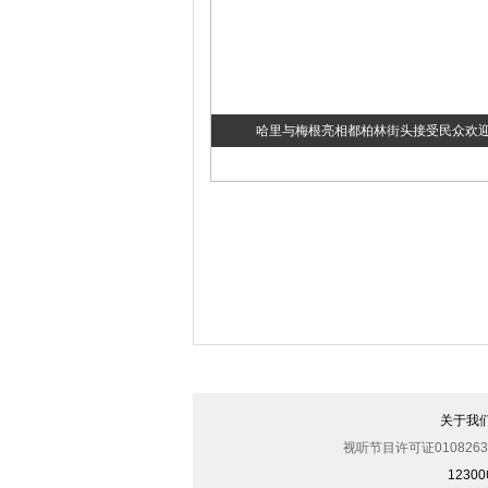
哈里与梅根亮相都柏林街头接受民众欢
伊斯坦布尔遭炸弹袭击 至少11死36伤（
关于我
视听节目许可证0108263
123