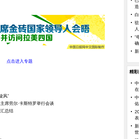
巴
造
白
驻
人
“
确
新
点击进入专题
精彩
中
在
旋风”
中
主席劳尔·卡斯特罗举行会谈
佑
词汇总结
2
表
新
世