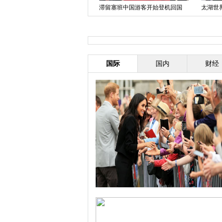
滞留塞班中国游客开始登机回国
太湖世
巴新加强安保 迎接APEC峰会
式在京
国际
国内
财经