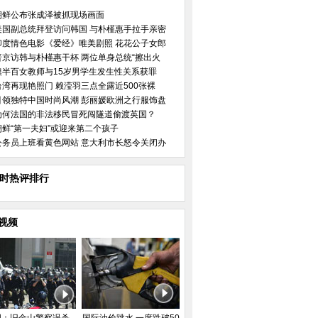
朝鲜公布张成泽被抓现场画面
美国副总统拜登访问韩国 与朴槿惠手拉手亲密
印度情色电影《爱经》唯美剧照 花花公子女郎
普京访韩与朴槿惠干杯 两位单身总统“擦出火
澳半百女教师与15岁男学生发生性关系获罪
台湾再现艳照门 赖滢羽三点全露近500张裸
引领独特中国时尚风潮 彭丽媛欧洲之行服饰盘
为何法国的非法移民冒死闯隧道偷渡英国？
朝鲜“第一夫妇”或迎来第二个孩子
公务员上班看黄色网站 意大利市长怒令关闭办
小时热评排行
视频