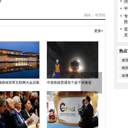
洪
罗
平
编辑： 林雪晴
专
胜
亚
更多>
支
热点
查
商
埃
镇静候世界互联网大会启幕
中老铁路贯通首个超千米隧道
传奇之路：巴