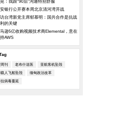
晃：我跟“90后”沟通特别舒服
安银行公开赛本周北京清河湾开战
访台湾新党主席郁慕明：国共合作是抗战
利的关键
马逊5亿收购视频技术商Elemental，意在
持AWS
Tag
理周刊
老布什送医
亚航客机坠毁
用载人飞船坠毁
缅甸政治改革
博拉病毒蔓延
黎国际车展120周年
泰国民众纪念先王普密蓬逝世两周
中国政府首批人道主
年
抵印尼