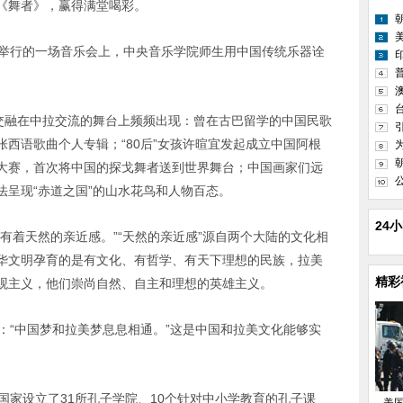
《舞者》，赢得满堂喝彩。
院举行的一场音乐会上，中央音乐学院师生用中国传统乐器诠
化交融在中拉交流的舞台上频频出现：曾在古巴留学的中国民歌
西语歌曲个人专辑；“80后”女孩许暄宜发起成立中国阿根
大赛，首次将中国的探戈舞者送到世界舞台；中国画家们远
呈现“赤道之国”的山水花鸟和人物百态。
24
有着天然的亲近感。”“天然的亲近感”源自两个大陆的文化相
华文明孕育的是有文化、有哲学、有天下理想的民族，拉美
精彩
观主义，他们崇尚自然、自主和理想的英雄主义。
：“中国梦和拉美梦息息相通。”这是中国和拉美文化能够实
国家设立了31所孔子学院、10个针对中小学教育的孔子课