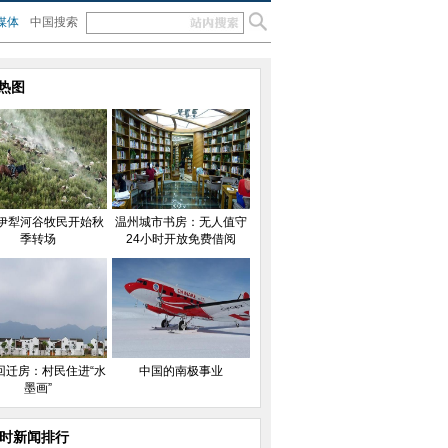
媒体
中国搜索
热图
伊犁河谷牧民开始秋
温州城市书房：无人值守
季转场
24小时开放免费借阅
回迁房：村民住进“水
中国的南极事业
墨画”
小时新闻排行