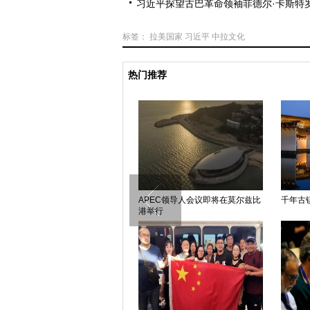
习近平探望古巴革命领袖菲德尔·卡斯特
标签：
拉美国家
习近平
中拉文化
热门推荐
历届G20峰会会标长啥样？
APEC领导人会议即将在莫尔兹比
千年古
港举行