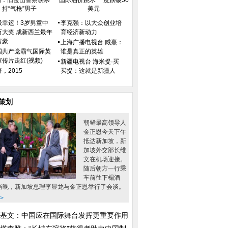
国：旧金山警察误杀
国际油价跳水 一度跌破50
持“气枪”男子
美元
级幸运！3岁男童中
李克强：以大众创业培
万大奖 成新西兰最年
育经济新动力
富豪
上海广播电视台 臧熹：
国共产党霸气国际英
谁是真正的英雄
宣传片走红(视频)
新疆电视台 海米提·买
，2015
买提：这就是新疆人
策划
朝鲜最高领导人
金正恩今天下午
抵达新加坡，新
加坡外交部长维
文在机场迎接。
随后朝方一行乘
车前往下榻酒
当晚，新加坡总理李显龙与金正恩举行了会谈。
>
基文：中国应在国际舞台发挥更重要作用