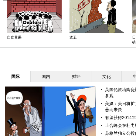
自食其果
遮丑
日
萌
国际
国内
财经
文化
英国伦敦塔陶瓷
参观
美媒：美日将扩
悬而未决
有望获得2014
上合峰会在杜尚
苏格兰独立公投